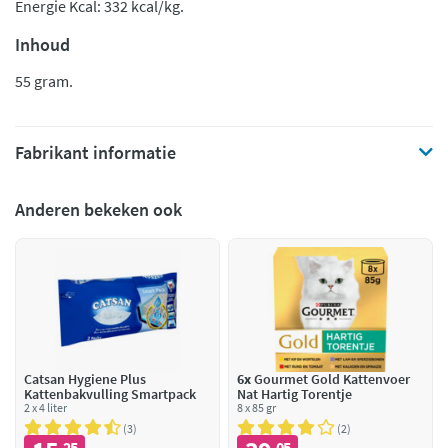
Energie Kcal: 332 kcal/kg.
Inhoud
55 gram.
Fabrikant informatie
Anderen bekeken ook
Catsan Hygiene Plus
6x
Gourmet Gold Kattenvoer
Kattenbakvulling Smartpack
Nat Hartig Torentje
2 x 4 liter
8 x 85 gr
3
2
25
05