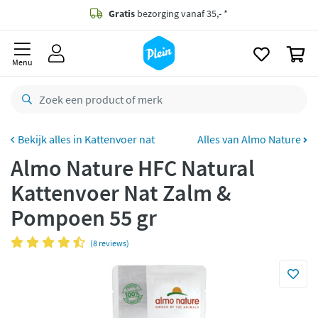
naar
oofdinhoud
Gratis
bezorging vanaf 35,- *
zoeken
0
Voor
23.59u
besteld,
morgen
in huis *
Menu
Gratis
retourneren
8,8/10
Goed
CO2 neutraal
bezorgd
Kattenvoer nat
Alles van Almo Nature
Almo Nature HFC Natural
Betaal met Klarna
Kattenvoer Nat Zalm &
Pompoen 55 gr
(8 reviews)