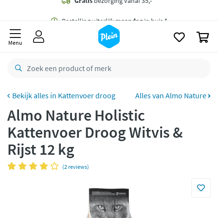
naar
oofdinhoud
Gratis
bezorging vanaf 35,- *
zoeken
0
Bestelling uiterlijk
maandag
in huis *
Menu
Gratis
retourneren
8,8/10
Goed
CO2 neutraal
bezorgd
Kattenvoer droog
Alles van Almo Nature
Almo Nature Holistic
Betaal met Klarna
Kattenvoer Droog Witvis &
Rijst 12 kg
(2 reviews)