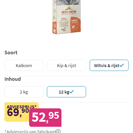
Soort
Kalkoen
Kip & rijst
Witvis & rijst
Inhoud
2 kg
12 kg
ADVIESPRIJS*
69
90
,
52
95
,
*Adviesprijs van fabrikant