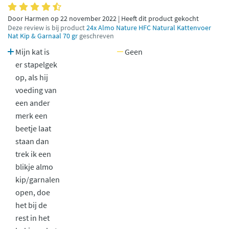
Door Harmen op 22 november 2022 | Heeft dit product gekocht
Deze review is bij product
24x Almo Nature HFC Natural Kattenvoer
Nat Kip & Garnaal 70 gr
geschreven
Mijn kat is
Geen
er stapelgek
op, als hij
voeding van
een ander
merk een
beetje laat
staan dan
trek ik een
blikje almo
kip/garnalen
open, doe
het bij de
rest in het