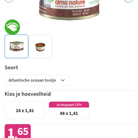
Soort
Kies je hoeveelheid
Je bespaart 15%
24 x 1,41
48 x 1,41
1
65
,