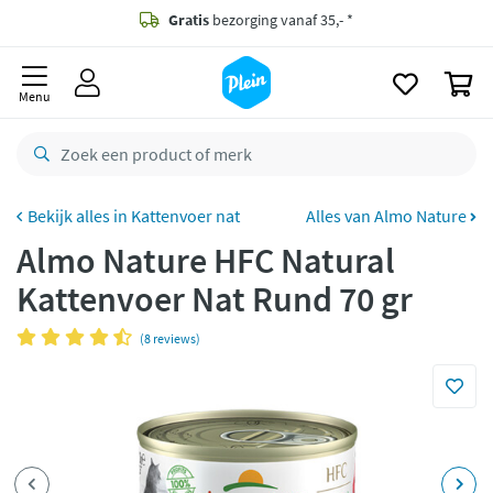
naar
oofdinhoud
Gratis
bezorging vanaf 35,- *
zoeken
0
Bestelling uiterlijk
maandag
in huis *
Menu
Gratis
retourneren
8,8/10
Goed
CO2 neutraal
bezorgd
Kattenvoer nat
Alles van Almo Nature
Almo Nature HFC Natural
Betaal met Klarna
Kattenvoer Nat Rund 70 gr
(8 reviews)