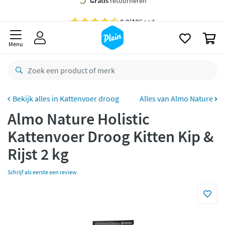
naar
oofdinhoud
Gratis
bezorging vanaf 35,- *
zoeken
0
Voor
23.59u
besteld,
morgen
in huis *
Menu
Gratis
retourneren
8,8/10
Goed
CO2 neutraal
bezorgd
Kattenvoer droog
Alles van Almo Nature
Almo Nature Holistic
Betaal met Klarna
Kattenvoer Droog Kitten Kip &
Rijst 2 kg
Schrijf als eerste een review