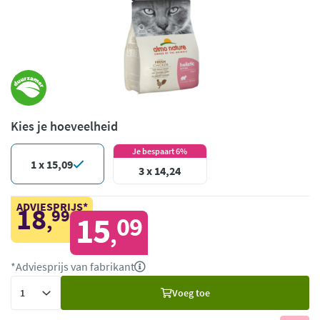
Kies je hoeveelheid
Je bespaart 6%
1 x 15,09
3 x 14,24
ADVIESPRIJS*
18
99
,
15
09
,
*Adviesprijs van fabrikant
Voeg
Voeg toe
toe