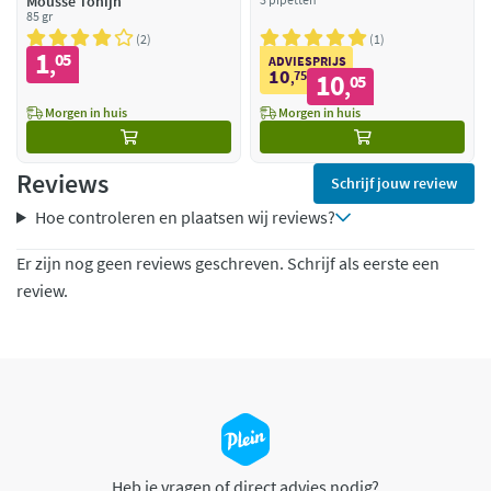
Mousse Tonijn
85 gr
2
1
1
05
,
ADVIESPRIJS
10
75
10
,
05
,
Morgen in huis
Morgen in huis
Reviews
Schrijf jouw review
Hoe controleren en plaatsen wij reviews?
Er zijn nog geen reviews geschreven. Schrijf als eerste een
review.
Heb je vragen of direct advies nodig?