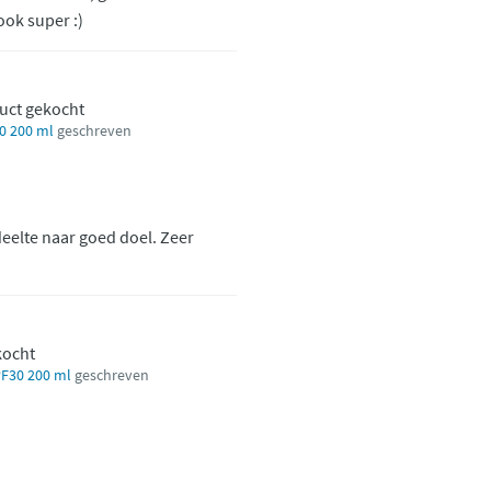
 ook super :)
duct gekocht
0 200 ml
geschreven
deelte naar goed doel. Zeer
kocht
PF30 200 ml
geschreven