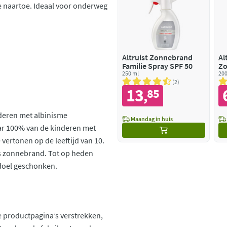
e naartoe. Ideaal voor onderweg
Altruist Zonnebrand
Al
Familie Spray SPF 50
Zo
250 ml
SP
200
2
13
85
,
nderen met albinisme
Maandag in huis
aar 100% van de kinderen met
ertonen op de leeftijd van 10.
les zonnebrand. Tot op heden
 doel geschonken.
 productpagina’s verstrekken,