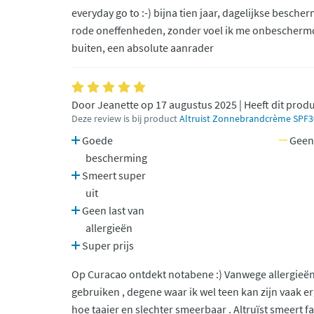
everyday go to :-) bijna tien jaar, dagelijkse besch
rode oneffenheden, zonder voel ik me onbeschermd
buiten, een absolute aanrader
Door Jeanette op 17 augustus 2025 | Heeft dit prod
Deze review is bij product
Altruist Zonnebrandcrème SPF3
Goede
Geen
bescherming
Smeert super
uit
Geen last van
allergieën
Super prijs
Op Curacao ontdekt notabene :) Vanwege allergieë
gebruiken , degene waar ik wel teen kan zijn vaak e
hoe taaier en slechter smeerbaar . Altruïst smeert fan