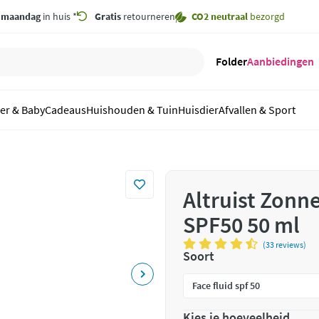
,
maandag
in huis *
Gratis
retourneren
CO2 neutraal
bezorgd
Folder
Aanbiedingen
er & Baby
Cadeaus
Huishouden & Tuin
Huisdier
Afvallen & Sport
Altruist Zonn
SPF50 50 ml
(33 reviews)
Soort
Kies je hoeveelheid