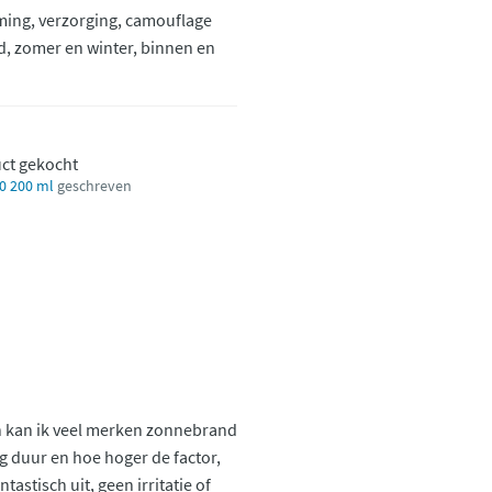
erming, verzorging, camouflage
, zomer en winter, binnen en
uct gekocht
0 200 ml
geschreven
n kan ik veel merken zonnebrand
rg duur en hoe hoger de factor,
tastisch uit, geen irritatie of