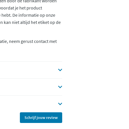
ten door de fabrikant worden
voordat je het product
ie hebt. De informatie op onze
kan niet altijd het etiket op de
atie, neem gerust contact met
Schrijf jouw review