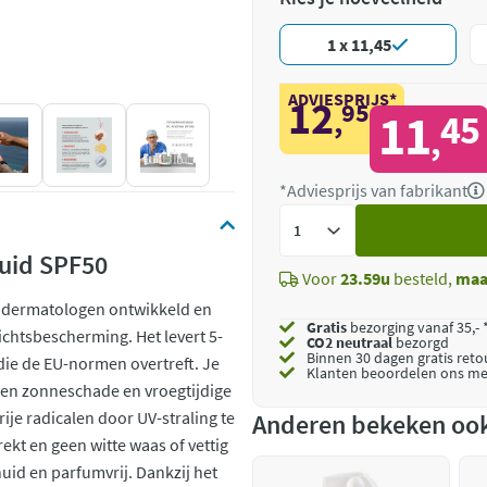
1 x 11,45
ADVIESPRIJS*
12
95
,
11
45
,
*Adviesprijs van fabrikant
Voeg
toe
luid SPF50
Voor
23.59u
besteld,
maa
r dermatologen ontwikkeld en
Gratis
bezorging vanaf 35,- 
ichtsbescherming. Het levert 5-
CO2 neutraal
bezorgd
Binnen 30 dagen gratis ret
ie de EU-normen overtreft. Je
Klanten beoordelen ons me
gen zonneschade en vroegtijdige
ije radicalen door UV-straling te
Anderen bekeken oo
trekt en geen witte waas of vettig
huid en parfumvrij. Dankzij het