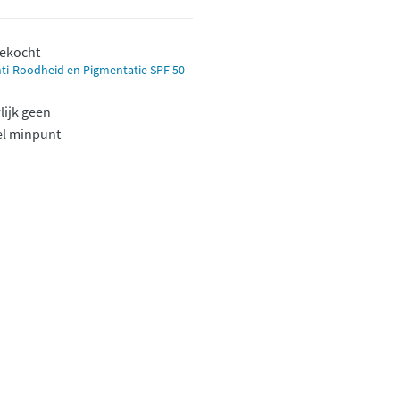
gekocht
ti-Roodheid en Pigmentatie SPF 50
lijk geen
el minpunt