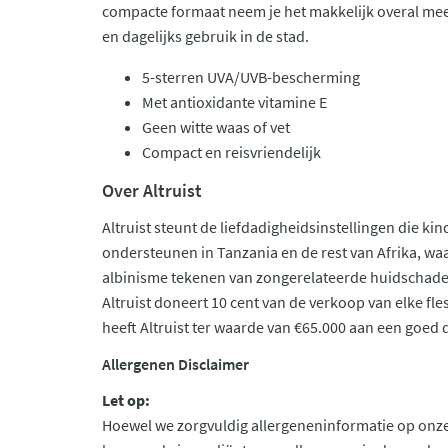
compacte formaat neem je het makkelijk overal me
en dagelijks gebruik in de stad.
5-sterren UVA/UVB-bescherming
Met antioxidante vitamine E
Geen witte waas of vet
Compact en reisvriendelijk
Over Altruist
Altruist steunt de liefdadigheidsinstellingen die ki
ondersteunen in Tanzania en de rest van Afrika, w
albinisme tekenen van zongerelateerde huidschade v
Altruist doneert 10 cent van de verkoop van elke f
heeft Altruist ter waarde van €65.000 aan een goed
Allergenen Disclaimer
Let op:
Hoewel we zorgvuldig allergeneninformatie op onze