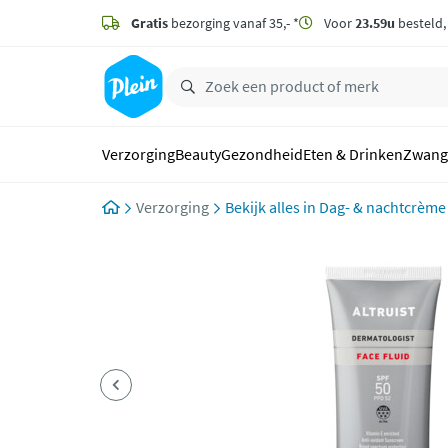
naar
hoofdinhoud
Gratis
bezorging vanaf 35,- *
Voor
23.59u
besteld
zoeken
Verzorging
Beauty
Gezondheid
Eten & Drinken
Zwang
Verzorging
Dag- & nachtcrème