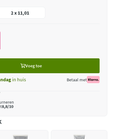
2 x 11,01
Voeg toe
ndag
in huis
Betaal met
*
ourneren
t
8,8/10
k