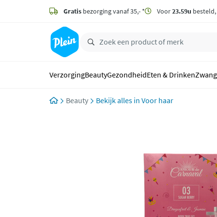
naar
hoofdinhoud
Gratis
bezorging vanaf 35,- *
Voor
23.59u
besteld
zoeken
Verzorging
Beauty
Gezondheid
Eten & Drinken
Zwang
Beauty
Voor haar