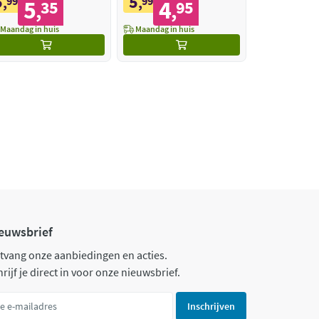
5
5
,
99
,
99
5
4
35
95
,
,
Maandag in huis
Maandag in huis
euwsbrief
tvang onze aanbiedingen en acties.
rijf je direct in voor onze nieuwsbrief.
Inschrijven