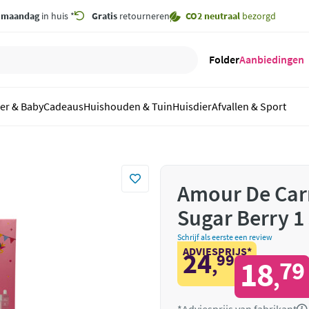
,
maandag
in huis *
Gratis
retourneren
CO2 neutraal
bezorgd
Folder
Aanbiedingen
er & Baby
Cadeaus
Huishouden & Tuin
Huisdier
Afvallen & Sport
Amour De Car
Sugar Berry 1
Schrijf als eerste een review
ADVIESPRIJS*
24
99
,
18
79
,