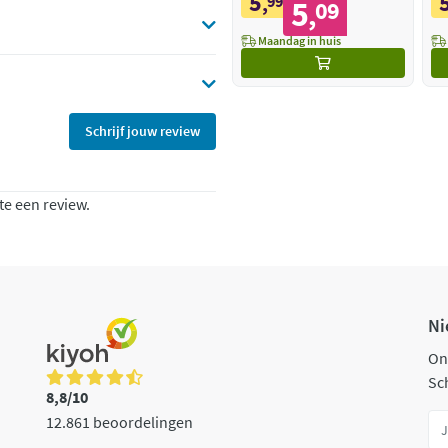
5
,
99
5
09
,
Maandag in huis
Schrijf jouw review
te een review.
Ni
On
Sch
8,8/10
12.861 beoordelingen