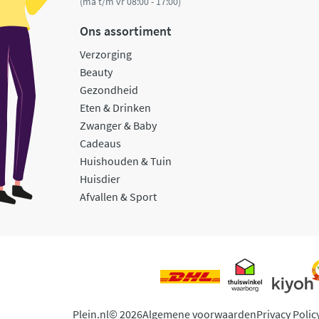
(ma t/m vr 08:00 - 17:00)
Ons assortiment
Verzorging
Beauty
Gezondheid
Eten & Drinken
Zwanger & Baby
Cadeaus
Huishouden & Tuin
Huisdier
Afvallen & Sport
Plein.nl
© 2026
Algemene voorwaarden
Privacy Polic