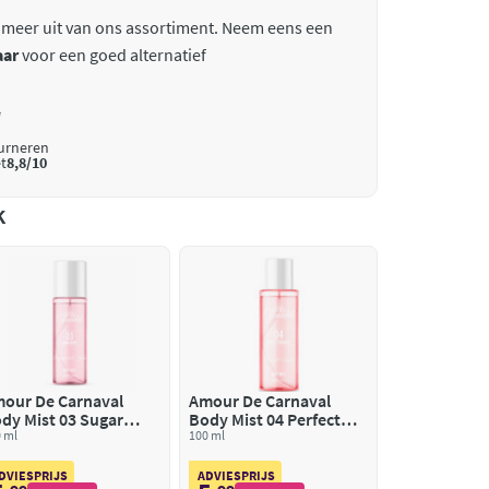
 meer uit van ons assortiment. Neem eens een
aar
voor een goed alternatief
*
ourneren
t
8,8/10
k
our De Carnaval
Amour De Carnaval
dy Mist 03 Sugar
Body Mist 04 Perfect
rry
 ml
Paradise
100 ml
DVIESPRIJS
ADVIESPRIJS