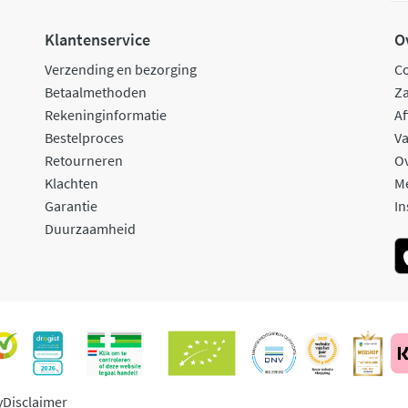
Klantenservice
O
Verzending en bezorging
C
Betaalmethoden
Za
Rekeninginformatie
Af
Bestelproces
Va
Retourneren
O
Klachten
M
Garantie
In
Duurzaamheid
y
Disclaimer