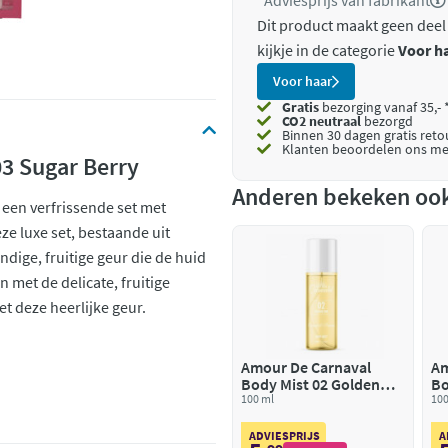
*Adviesprijs van fabrikant
Dit product maakt geen deel
kijkje in de categorie
Voor h
Voor haar
Gratis
bezorging vanaf 35,- 
CO2 neutraal
bezorgd
Binnen 30 dagen gratis ret
Klanten beoordelen ons me
3 Sugar Berry
Anderen bekeken oo
 een verfrissende set met
ze luxe set, bestaande uit
ige, fruitige geur die de huid
n met de delicate, fruitige
et deze heerlijke geur.
Amour De Carnaval
Am
Body Mist 02 Golden
Bo
Sun
100 ml
Be
100
ADVIESPRIJS
A