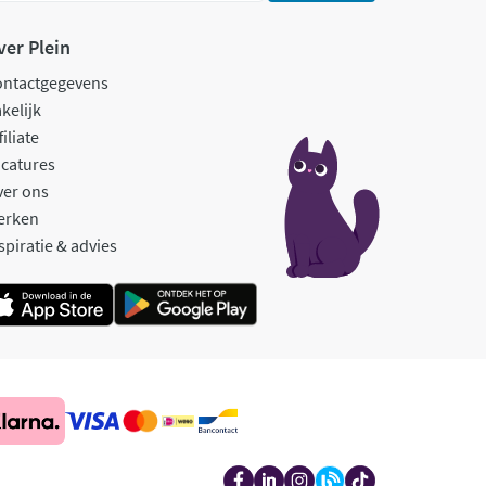
ver Plein
ontactgegevens
kelijk
filiate
catures
ver ons
erken
spiratie & advies