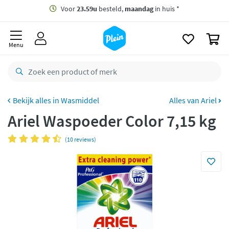
naar
oofdinhoud
Gratis
bezorging vanaf 35,- *
zoeken
0
Voor
23.59u
besteld,
maandag
in huis *
Menu
Gratis
retourneren
8,8/10
Goed
CO2 neutraal
bezorgd
Wasmiddel
Alles van Ariel
Ariel Waspoeder Color 7,15 kg
Betaal met Klarna
(10 reviews)