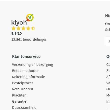
Ni
On
Sch
8,8/10
12.861 beoordelingen
Klantenservice
O
Verzending en bezorging
C
Betaalmethoden
Za
Rekeninginformatie
Af
Bestelproces
Va
Retourneren
O
Klachten
M
Garantie
In
Duurzaamheid