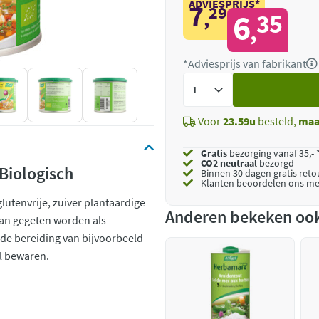
ADVIESPRIJS*
7
29
,
6
35
,
*Adviesprijs van fabrikant
Voeg
toe
Voor
23.59u
besteld,
maa
Gratis
bezorging vanaf 35,- 
CO2 neutraal
bezorgd
Biologisch
Binnen 30 dagen gratis ret
Klanten beoordelen ons me
lutenvrije, zuiver plantaardige
Anderen bekeken oo
kan gegeten worden als
de bereiding van bijvoorbeeld
l bewaren.