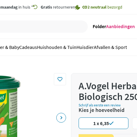
,
maandag
in huis *
Gratis
retourneren
CO2 neutraal
bezorgd
Folder
Aanbiedingen
er & Baby
Cadeaus
Huishouden & Tuin
Huisdier
Afvallen & Sport
A.Vogel Herb
Biologisch 25
Schrijf als eerste een review
Kies je hoeveelheid
1 x 6,35