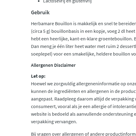
Lactosevrij en glutenvrij
Gebruik
Herbamare Bouillon is makkelijk en snel te bereide
(circa 5 g) bouillonbasis in een kopje, voeg 2 dl hee
hebt een heerlijke, kant-en-klare groentebouillon. 
Dan meng je één liter heet water met ruim 2 dessertl
soeplepel) voor een smakelijke, heldere bouillon v
Allergenen Disclaimer
Let op:
Hoewel we zorgvuldig allergeneninformatie op onze
kunnen de ingrediënten en allergenen in de produc
aangepast. Raadpleeg daarom altijd de verpakking 
consumeert, vooral als je een allergie of intolerant
website is bedoeld als aanvullende ondersteuning en 
verpakking vervangen.
Bij vragen over allergenen of andere productinform