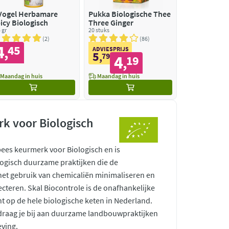
Vogel Herbamare
Pukka Biologische Thee
icy Biologisch
Three Ginger
 gr
20 stuks
2
86
4
45
,
ADVIESPRIJS
5
,
79
4
19
,
Maandag in huis
Maandag in huis
k voor Biologisch
pees keurmerk voor Biologisch en is
ogisch duurzame praktijken die de
 het gebruik van chemicaliën minimaliseren en
ecteren. Skal Biocontrole is de onafhankelijke
ht op de hele biologische keten in Nederland.
raag je bij aan duurzame landbouwpraktijken
ving.