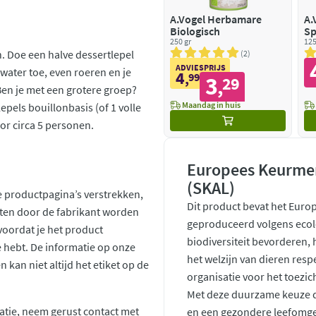
A.Vogel Herbamare
A.
Biologisch
Sp
250 gr
125
n. Doe een halve dessertlepel
2
ADVIESPRIJS
t water toe, even roeren en je
4
,
99
3
29
,
Ben je met een grotere groep?
Maandag in huis
epels bouillonbasis (of 1 volle
oor circa 5 personen.
Europees Keurmer
(SKAL)
 productpagina’s verstrekken,
Dit product bevat het Euro
ten door de fabrikant worden
geproduceerd volgens ecol
voordat je het product
biodiversiteit bevorderen,
ie hebt. De informatie op onze
het welzijn van dieren resp
kan niet altijd het etiket op de
organisatie voor het toezic
Met deze duurzame keuze d
atie, neem gerust contact met
en een gezondere leefomge