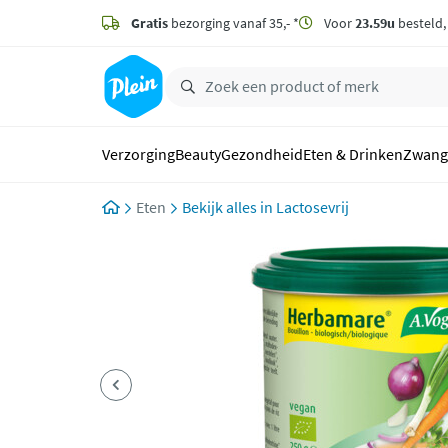
naar
hoofdinhoud
Gratis
bezorging vanaf 35,- *
Voor
23.59u
besteld
zoeken
Verzorging
Beauty
Gezondheid
Eten & Drinken
Zwang
Eten
Lactosevrij