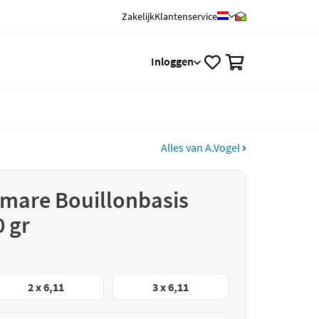
Zakelijk
Klantenservice
0
Inloggen
Alles van A.Vogel
amare Bouillonbasis
0 gr
2 x 6,11
3 x 6,11