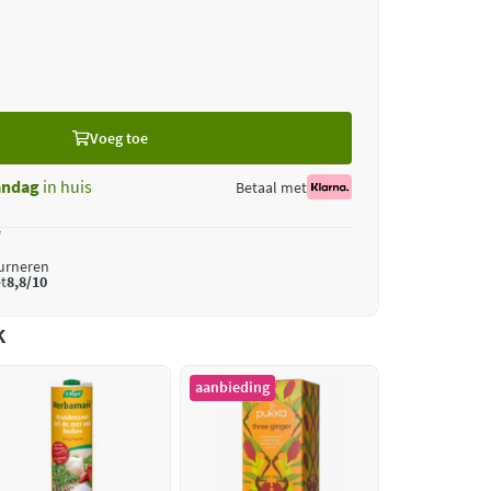
Voeg toe
ndag
in huis
Betaal met
*
ourneren
t
8,8/10
k
aanbieding