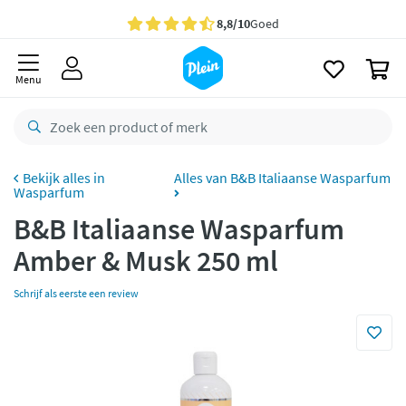
naar
oofdinhoud
Gratis
bezorging vanaf 35,- *
zoeken
0
Voor
23.59u
besteld,
morgen
in huis *
Menu
Gratis
retourneren
8,8/10
Goed
CO2 neutraal
bezorgd
Alles van B&B Italiaanse Wasparfum
Wasparfum
Betaal met Klarna
B&B Italiaanse Wasparfum
Amber & Musk 250 ml
Schrijf als eerste een review