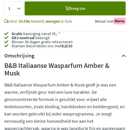
Voeg
Voeg toe
toe
Voor
23.59u
besteld,
morgen
in huis
Betaal met
Gratis
bezorging vanaf 35,- *
CO2 neutraal
bezorgd
Binnen 30 dagen gratis retourneren
Klanten beoordelen ons met
8,8/10
Omschrijving
B&B Italiaanse Wasparfum Amber &
Musk
B&B Italiaanse Wasparfum Amber & Musk geeft je was een
warme, verfijnde geur met een luxe karakter. De
geconcentreerde formule is geschikt voor vrijwel alle
textielsoorten, zoals kleding, handdoeken en beddengoed, en
kan worden gebruikt bij ieder wasprogramma. Je voegt
eenvoudig een kleine hoeveelheid toe aan het
wasverzachtervak, waarna je was langdurig fris en aangenaam