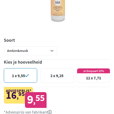
Soort
Kies je hoeveelheid
Je bespaart 19%
1 x 9,55
2 x 9,25
12 x 7,71
ADVIESPRIJS*
16
95
,
9
55
,
*Adviesprijs van fabrikant