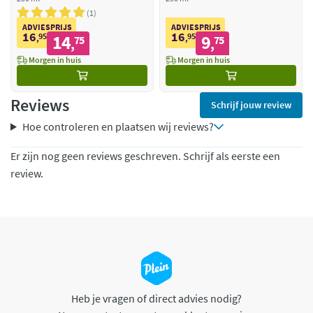
1
ADVIESPRIJS
ADVIESPRIJS
16
16
95
14
95
9
,
75
,
75
,
,
Morgen in huis
Morgen in huis
Reviews
Schrijf jouw review
Hoe controleren en plaatsen wij reviews?
Er zijn nog geen reviews geschreven. Schrijf als eerste een
review.
Heb je vragen of direct advies nodig?