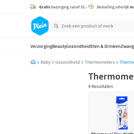
naar
hoofdinhoud
Gratis
bezorging vanaf 35,- *
Bestelling uiterlijk
m
zoeken
Verzorging
Beauty
Gezondheid
Eten & Drinken
Zwang
Baby
Gezondheid
Thermometers
Therm
Thermome
9 Resultaten