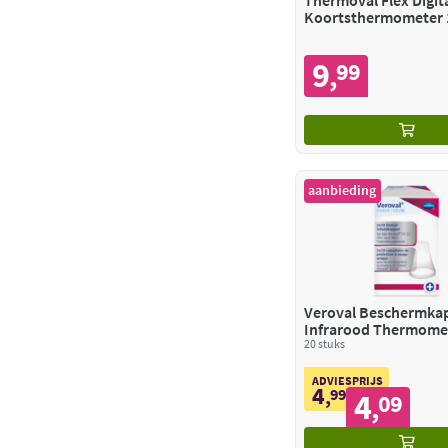
Thermoval Flex Digit
Koortsthermometer 
Seconden
9
99
,
aanbieding
Veroval Beschermkap
Infrarood Thermome
20 stuks
ADVIESPRIJS
4
,
99
4
09
,