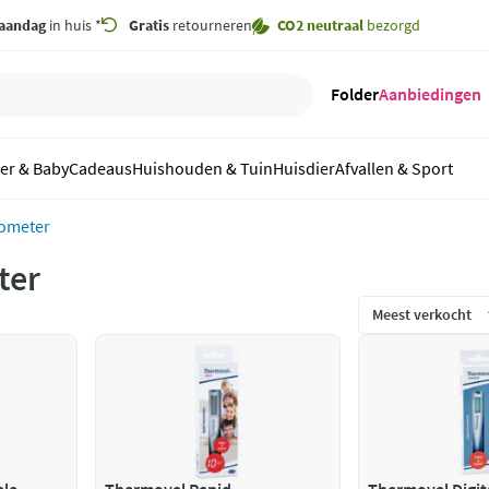
aandag
in huis *
Gratis
retourneren
CO2 neutraal
bezorgd
Folder
Aanbiedingen
er & Baby
Cadeaus
Huishouden & Tuin
Huisdier
Afvallen & Sport
ometer
ter