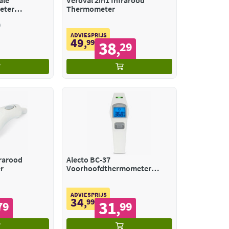
ale
Veroval 2in1 Infrarood
eter
Thermometer
ADVIESPRIJS
49
,
99
38
29
,
frarood
Alecto BC-37
r
Voorhoofdthermometer
Infrarood
ADVIESPRIJS
34
,
99
31
79
99
,