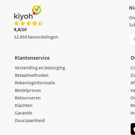
Ni
On
Sch
8,8/10
12.859 beoordelingen
Klantenservice
O
Verzending en bezorging
C
Betaalmethoden
Za
Rekeninginformatie
Af
Bestelproces
Va
Retourneren
O
Klachten
M
Garantie
In
Duurzaamheid