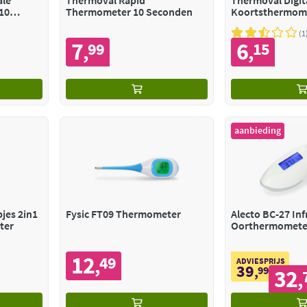
ale
Thermoval Rapid
Thermoval Digit
10
Thermometer 10 Seconden
Koortsthermom
Standaard
1
7
6
99
15
,
,
aanbieding
jes 2in1
Fysic FT09 Thermometer
Alecto BC-27 In
ter
Oorthermomete
12
49
,
ADVIESPRIJS
39
,
99
32
,