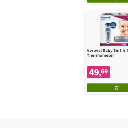
Veroval Baby 3in1 In
Thermometer
49
69
,