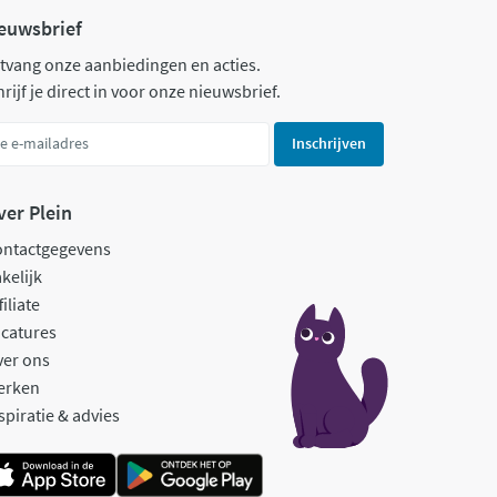
euwsbrief
tvang onze aanbiedingen en acties.
rijf je direct in voor onze nieuwsbrief.
Inschrijven
ver Plein
ontactgegevens
kelijk
filiate
catures
ver ons
erken
spiratie & advies