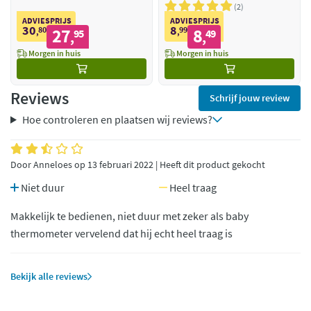
2
ADVIESPRIJS
ADVIESPRIJS
30
8
80
27
99
8
,
95
,
49
,
,
Morgen in huis
Morgen in huis
Reviews
Schrijf jouw review
Hoe controleren en plaatsen wij reviews?
Door Anneloes op 13 februari 2022 | Heeft dit product gekocht
Niet duur
Heel traag
Makkelijk te bedienen, niet duur met zeker als baby
thermometer vervelend dat hij echt heel traag is
Bekijk alle reviews