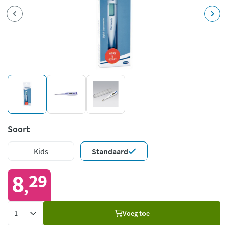
Soort
Kids
Standaard
8
29
,
Voeg
Voeg toe
toe