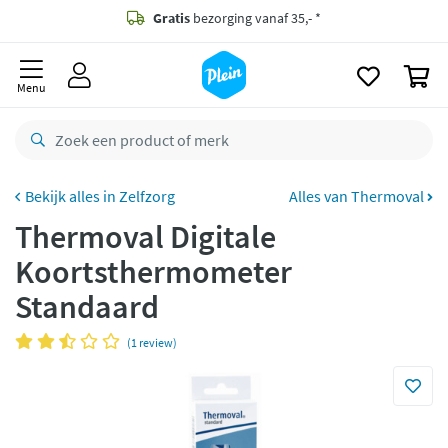
naar
oofdinhoud
Gratis
bezorging vanaf 35,- *
zoeken
0
Voor
23.59u
besteld,
morgen
in huis *
Menu
Gratis
retourneren
8,8/10
Goed
CO2 neutraal
bezorgd
Zelfzorg
Alles van Thermoval
Thermoval Digitale
Betaal met Klarna
Koortsthermometer
Standaard
(1 review)