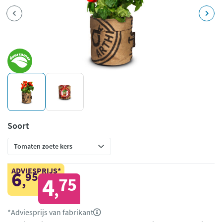
Soort
ADVIESPRIJS*
6
95
,
4
75
,
*Adviesprijs van fabrikant