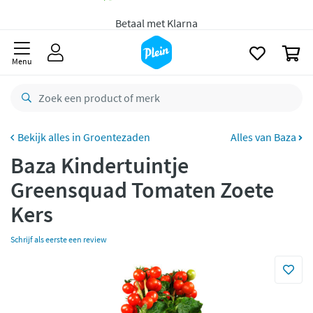
Gratis
bezorging vanaf 35,- *
naar
oofdinhoud
zoeken
Bestelling uiterlijk
maandag
in huis *
0
Gratis
retourneren
Menu
8,8/10
Goed
CO2 neutraal
bezorgd
Groentezaden
Alles van Baza
Betaal met Klarna
Baza Kindertuintje
Greensquad Tomaten Zoete
Kers
Schrijf als eerste een review