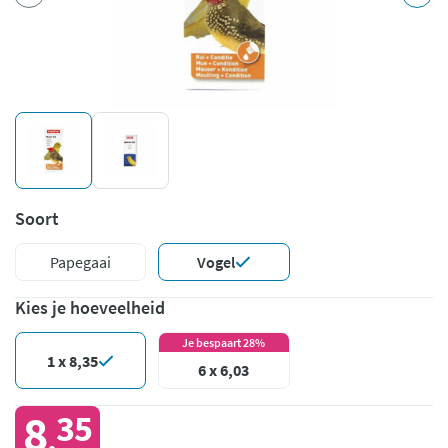
Soort
Papegaai
Vogel
Kies je hoeveelheid
Je bespaart 28%
1 x 8,35
6 x 6,03
8
35
,