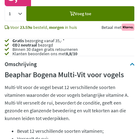
Voeg
Voeg toe
toe
Voor
23.59u
besteld,
morgen
in huis
Betaal met
Gratis
bezorging vanaf 35,- *
CO2 neutraal
bezorgd
Binnen 30 dagen gratis retourneren
Klanten beoordelen ons met
8,8/10
Omschrijving
Beaphar Bogena Multi-Vit voor vogels
Multi-Vit voor de vogel bevat 12 verschillende soorten
vitaminen waaronder de voor vogels belangrijke vitamine A.
Multi-Vit versnelt de rui, bevordert de conditie, geeft een
gezonde en glanzende bevedering en vult tekorten aan die
kunnen leiden tot vederpikken.
Bevat 12 verschillende soorten vitaminen;
Versnelt de rui;