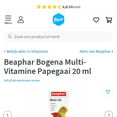
naar
oofdinhoud
Gratis
bezorging vanaf 35,- *
zoeken
0
Bestelling uiterlijk
zaterdag
in huis *
Menu
Gratis
retourneren
8,8/10
Goed
CO2 neutraal
bezorgd
Vitamines
Alles van Beaphar
Beaphar Bogena Multi-
Betaal met Klarna
Vitamine Papegaai 20 ml
Schrijf als eerste een review