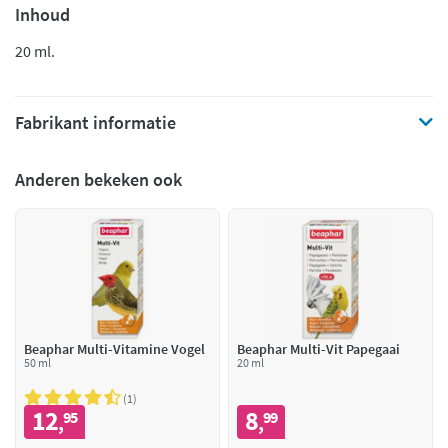
Inhoud
20 ml.
Fabrikant informatie
Anderen bekeken ook
Beaphar Multi-Vitamine Vogel
Beaphar Multi-Vit Papegaai
50 ml
20 ml
1
12
8
95
99
,
,