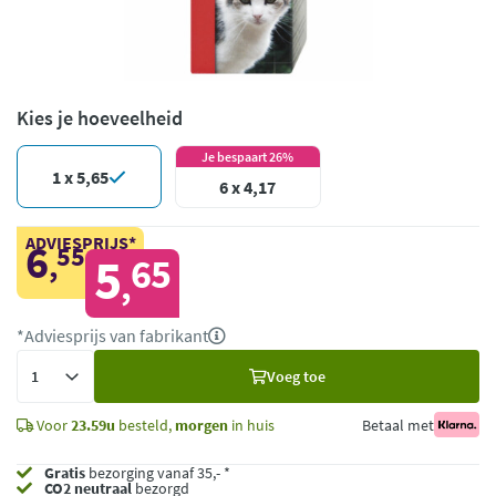
Kies je hoeveelheid
Je bespaart 26%
1 x 5,65
6 x 4,17
ADVIESPRIJS*
6
55
,
5
65
,
*Adviesprijs van fabrikant
Voeg
Voeg toe
toe
Voor
23.59u
besteld,
morgen
in huis
Betaal met
Gratis
bezorging vanaf 35,- *
CO2 neutraal
bezorgd