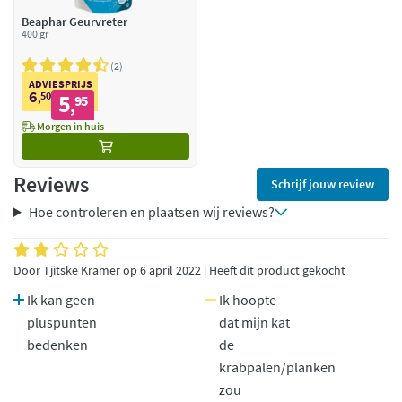
Beaphar Geurvreter
400 gr
2
ADVIESPRIJS
6
50
5
,
95
,
Morgen in huis
Reviews
Schrijf jouw review
Hoe controleren en plaatsen wij reviews?
Door Tjitske Kramer op 6 april 2022 | Heeft dit product gekocht
Ik kan geen
Ik hoopte
pluspunten
dat mijn kat
bedenken
de
krabpalen/planken
zou