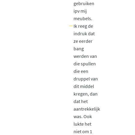
gebruiken
ipv mij
meubels.
Ik reeg de
indruk dat
ze eerder
bang
werden van
die spullen
die een
druppel van
dit middel
kregen, dan
dat het
aantrekkelijk
was. Ook
lukte het
niet om 1