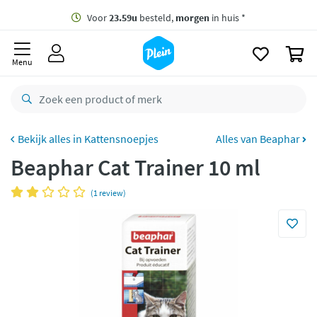
naar
oofdinhoud
Gratis
bezorging vanaf 35,- *
zoeken
0
Voor
23.59u
besteld,
morgen
in huis *
Menu
Gratis
retourneren
8,8/10
Goed
CO2 neutraal
bezorgd
Kattensnoepjes
Alles van Beaphar
Beaphar Cat Trainer 10 ml
Betaal met Klarna
(1 review)