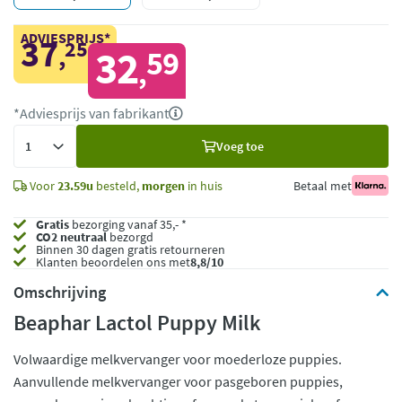
ADVIESPRIJS*
37
25
,
32
59
,
*Adviesprijs van fabrikant
Voeg
Voeg toe
toe
Voor
23.59u
besteld,
morgen
in huis
Betaal met
Gratis
bezorging vanaf 35,- *
CO2 neutraal
bezorgd
Binnen 30 dagen gratis retourneren
Klanten beoordelen ons met
8,8/10
Omschrijving
Beaphar Lactol Puppy Milk
Volwaardige melkvervanger voor moederloze puppies.
Aanvullende melkvervanger voor pasgeboren puppies,