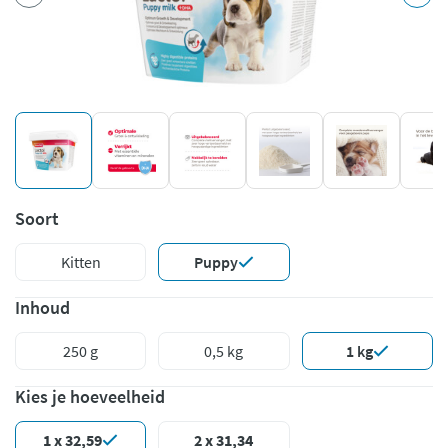
Soort
Kitten
Puppy
Inhoud
250 g
0,5 kg
1 kg
Kies je hoeveelheid
1 x 32,59
2 x 31,34