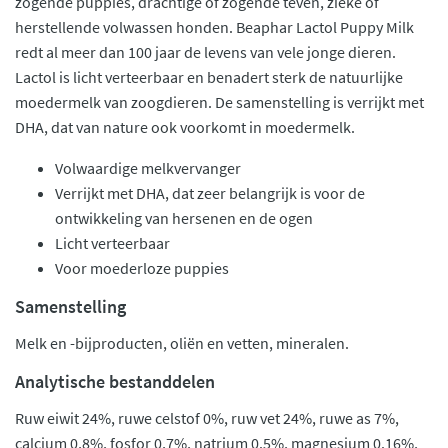
zogende puppies, drachtige of zogende teven, zieke of
herstellende volwassen honden. Beaphar Lactol Puppy Milk
redt al meer dan 100 jaar de levens van vele jonge dieren.
Lactol is licht verteerbaar en benadert sterk de natuurlijke
moedermelk van zoogdieren. De samenstelling is verrijkt met
DHA, dat van nature ook voorkomt in moedermelk.
Volwaardige melkvervanger
Verrijkt met DHA, dat zeer belangrijk is voor de
ontwikkeling van hersenen en de ogen
Licht verteerbaar
Voor moederloze puppies
Samenstelling
Melk en -bijproducten, oliën en vetten, mineralen.
Analytische bestanddelen
Ruw eiwit 24%, ruwe celstof 0%, ruw vet 24%, ruwe as 7%,
calcium 0,8%, fosfor 0,7%, natrium 0.5%, magnesium 0.16%,