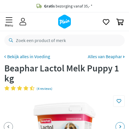
naar
oofdinhoud
Gratis
bezorging vanaf 35,- *
zoeken
0
Voor
23.59u
besteld,
morgen
in huis *
Menu
Gratis
retourneren
8,8/10
Goed
CO2 neutraal
bezorgd
Voeding
Alles van Beaphar
Beaphar Lactol Melk Puppy 1
Betaal met Klarna
kg
(4 reviews)