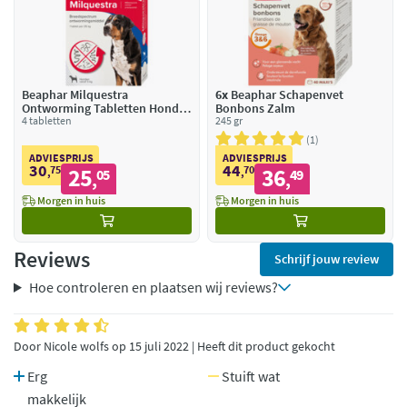
Beaphar Milquestra
6x
Beaphar Schapenvet
Ontworming Tabletten Hond 5
Bonbons Zalm
- 75 kg
4 tabletten
245 gr
1
ADVIESPRIJS
ADVIESPRIJS
30
44
75
25
70
36
,
05
,
49
,
,
Morgen in huis
Morgen in huis
Reviews
Schrijf jouw review
Hoe controleren en plaatsen wij reviews?
Door Nicole wolfs op 15 juli 2022 | Heeft dit product gekocht
Erg
Stuift wat
makkelijk