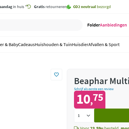
aandag
in huis *
Gratis
retourneren
CO2 neutraal
bezorgd
Folder
Aanbiedingen
er & Baby
Cadeaus
Huishouden & Tuin
Huisdier
Afvallen & Sport
Beaphar Multi
Schrijf als eerste een review
10
75
,
Voeg
toe
Voor
23.59u
besteld,
mor