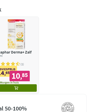
k
aphar Derma+ Zalf
ml
1
DVIESPRIJS
14
,
65
10
85
,
Morgen in huis
al 50-100%