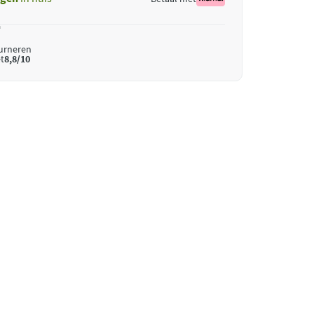
*
ourneren
t
8,8/10