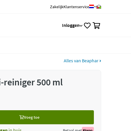
Zakelijk
Klantenservice
0
Inloggen
Alles van Beaphar
-reiniger 500 ml
Voeg toe
gen
in huis
Betaal met