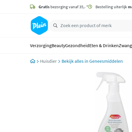
naar
hoofdinhoud
Gratis
bezorging vanaf 35,- *
Bestelling uiterlijk
m
zoeken
Verzorging
Beauty
Gezondheid
Eten & Drinken
Zwang
Huisdier
Geneesmiddelen