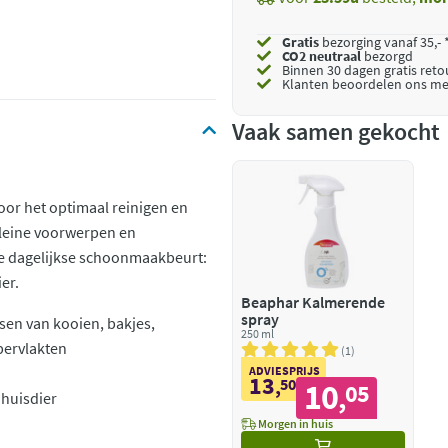
Gratis
bezorging vanaf 35,- 
CO2 neutraal
bezorgd
Binnen 30 dagen gratis ret
Klanten beoordelen ons me
Vaak samen gekocht
oor het optimaal reinigen en
 kleine voorwerpen en
de dagelijkse schoonmaakbeurt:
er.
Beaphar Kalmerende
spray
ssen van kooien, bakjes,
250 ml
pervlakten
1
ADVIESPRIJS
13
,
50
10
05
,
 huisdier
Morgen in huis