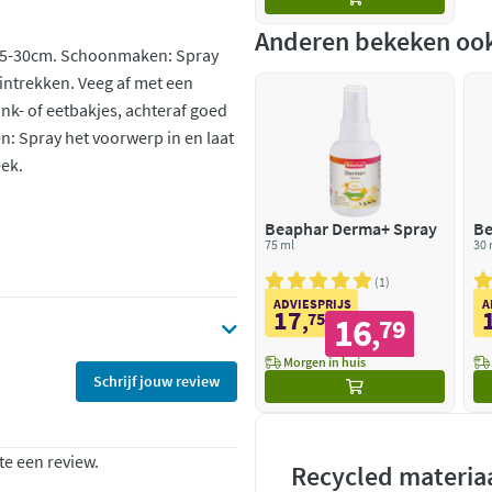
Anderen bekeken oo
 15-30cm. Schoonmaken: Spray
intrekken. Veeg af met een
nk- of eetbakjes, achteraf goed
: Spray het voorwerp in en laat
eek.
Beaphar Derma+ Spray
Be
75 ml
30 
1
ADVIESPRIJS
A
17
,
75
16
79
,
Morgen in huis
Schrijf jouw review
te een review.
Recycled materia