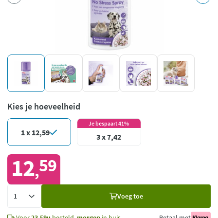
Kies je hoeveelheid
Je bespaart 41%
1 x 12,59
3 x 7,42
12
59
,
Voeg
Voeg toe
toe
Voor
23.59u
besteld,
morgen
in huis
Betaal met