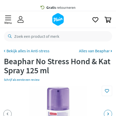
naar
oofdinhoud
Gratis
bezorging vanaf 35,- *
zoeken
0
Voor
23.59u
besteld,
morgen
in huis *
Menu
Gratis
retourneren
8,8/10
Goed
CO2 neutraal
bezorgd
Anti-stress
Alles van Beaphar
Beaphar No Stress Hond & Kat
Betaal met Klarna
Spray 125 ml
Schrijf als eerste een review