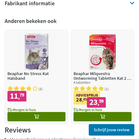
Fabrikant informatie
Anderen bekeken ook
Beaphar No Stress Kat
Beaphar Milquestra
Halsband
Ontworming Tabletten Kat 2 -
12 kg
4 tabletten
6
1
11
79
,
ADVIESPRIJS
28
45
23
,
59
,
Morgen in huis
Morgen in huis
Reviews
Schrijf jouw review