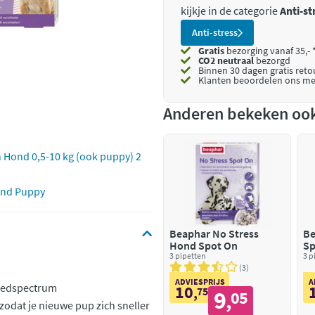
kijkje in de categorie
Anti-st
Anti-stress
Gratis
bezorging vanaf 35,- 
CO2 neutraal
bezorgd
Binnen 30 dagen gratis ret
Klanten beoordelen ons me
Anderen bekeken oo
 Hond 0,5-10 kg (ook puppy) 2
and Puppy
Beaphar No Stress
Be
Hond Spot On
Sp
3 pipetten
3 p
3
ADVIESPRIJS
A
reedspectrum
10
,
75
9
05
,
odat je nieuwe pup zich sneller