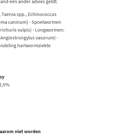
land een ander advies geldt.
 Taenia spp., Echinococcus
toma caninum) - Spoelwormen
richuris vulpis) - Longwormen:
 Angiostrongylus vasorum) -
andeling hartwormziekte
ppy
 2,5%
 daarom niet worden