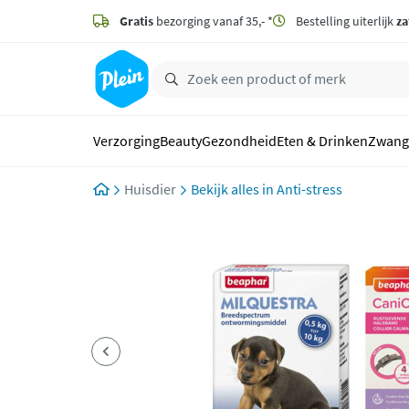
naar
hoofdinhoud
Gratis
bezorging vanaf 35,- *
Bestelling uiterlijk
za
zoeken
Verzorging
Beauty
Gezondheid
Eten & Drinken
Zwang
Huisdier
Anti-stress