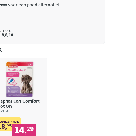
ress
voor een goed alternatief
*
ourneren
t
8,8/10
k
aphar CaniComfort
ot On
ipetten
DVIESPRIJS
18
,
25
14
29
,