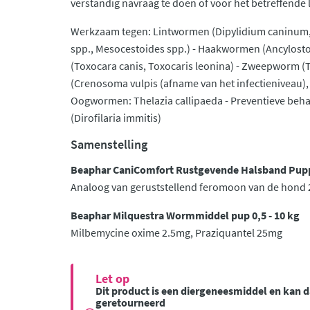
verstandig navraag te doen of voor het betreffende 
Werkzaam tegen: Lintwormen (Dipylidium caninum,
spp., Mesocestoides spp.) - Haakwormen (Ancylos
(Toxocara canis, Toxocaris leonina) - Zweepworm (T
(Crenosoma vulpis (afname van het infectieniveau),
Oogwormen: Thelazia callipaeda - Preventieve beh
(Dirofilaria immitis)
Samenstelling
Beaphar CaniComfort Rustgevende Halsband Pu
Analoog van geruststellend feromoon van de hond
Beaphar Milquestra Wormmiddel pup 0,5 - 10 kg
Milbemycine oxime 2.5mg, Praziquantel 25mg
Let op
Dit product is een diergeneesmiddel en kan
geretourneerd