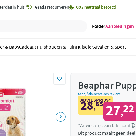
terdag
in huis *
Gratis
retourneren
CO2 neutraal
bezorgd
Folder
Aanbiedingen
er & Baby
Cadeaus
Huishouden & Tuin
Huisdier
Afvallen & Sport
Beaphar Pupp
Schrijf als eerste een review
ADVIESPRIJS*
28
85
,
27
22
,
*Adviesprijs van fabrikant
Dit product maakt geen deel