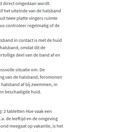
d direct omgedaan wordt.
f het uiteinde van de halsband
houd twee platte vingers ruimte
us controleer regelmatig of de
band in contact is met de huid
 halsband, omdat dit de
tollige deel van de band af en
svolle situatie om. De
ing van de halsband, feromonen
e halsband af bij zwemmen, in
een beschadigde huid.
kg: 2 tabletten Hoe vaak een
a. de leeftijd en de omgeving
 hond meegaat op vakantie, is het