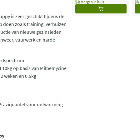
Morgen in huis
py is zeer geschikt tijdens de
p doen zoals training, verhuizen
oductie van nieuwe gezinsleden
s onweer, vuurwerk en harde
eedspectrum
 10kg op basis van Milbemycine
 2 weken en 0.5kg
Praziquantel voor ontworming
ppy