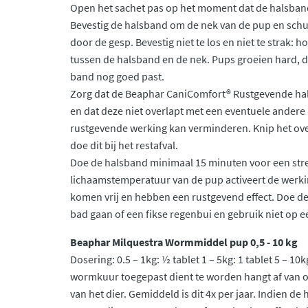
Open het sachet pas op het moment dat de halsban
Bevestig de halsband om de nek van de pup en schui
door de gesp. Bevestig niet te los en niet te strak: 
tussen de halsband en de nek. Pups groeien hard, d
band nog goed past.
Zorg dat de Beaphar CaniComfort® Rustgevende hals
en dat deze niet overlapt met een eventuele andere
rustgevende werking kan verminderen. Knip het over
doe dit bij het restafval.
Doe de halsband minimaal 15 minuten voor een stres
lichaamstemperatuur van de pup activeert de werk
komen vrij en hebben een rustgevend effect. Doe d
bad gaan of een fikse regenbui en gebruik niet op 
Beaphar Milquestra Wormmiddel pup 0,5 - 10 kg
Dosering: 0.5 – 1kg: ½ tablet 1 – 5kg: 1 tablet 5 – 10
wormkuur toegepast dient te worden hangt af van o.
van het dier. Gemiddeld is dit 4x per jaar. Indien de