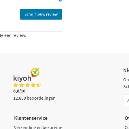
Schrijf jouw review
te een review.
Ni
On
Sch
8,8/10
12.858 beoordelingen
Klantenservice
O
Verzending en bezorging
C