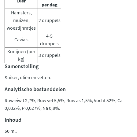
Dier
per dag
Hamsters,
muizen,
2 druppels
woestijnratjes
4-5
Cavia’s
druppels
Konijnen (per
3 druppels
kg)
Samenstelling
Suiker, oliën en vetten.
Analytische bestanddelen
Ruw eiwit 2,7%, Ruw vet 5,5%, Ruw as 1,5%, Vocht 52%, Ca
0,032%, P 0,027%, Na 0,8%.
Inhoud
50 ml.