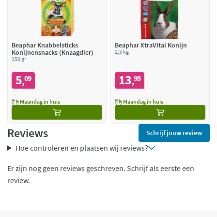
Beaphar Knabbelsticks
Beaphar XtraVital Konijn
Konijnensnacks (Knaagdier)
2,5 kg
150 gr
5
13
09
95
,
,
Maandag in huis
Maandag in huis
Reviews
Schrijf jouw review
Hoe controleren en plaatsen wij reviews?
Er zijn nog geen reviews geschreven. Schrijf als eerste een
review.