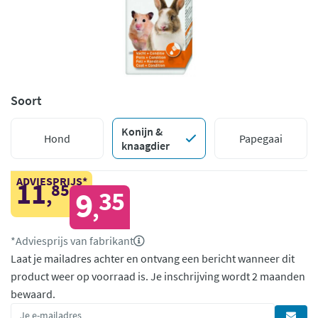
Soort
Konijn &
Hond
Papegaai
knaagdier
ADVIESPRIJS*
11
85
,
9
35
,
*Adviesprijs van fabrikant
Laat je mailadres achter en ontvang een bericht wanneer dit
product weer op voorraad is.
Je inschrijving wordt 2 maanden
bewaard.