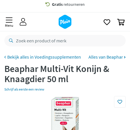
naar
oofdinhoud
Gratis
bezorging vanaf 35,- *
zoeken
0
Voor
23.59u
besteld,
maandag
in huis *
Menu
Gratis
retourneren
8,8/10
Goed
CO2 neutraal
bezorgd
Voedingssupplementen
Alles van Beaphar
Beaphar Multi-Vit Konijn &
Betaal met Klarna
Knaagdier 50 ml
Schrijf als eerste een review