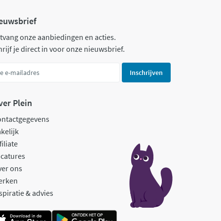
euwsbrief
tvang onze aanbiedingen en acties.
rijf je direct in voor onze nieuwsbrief.
Inschrijven
ver Plein
ontactgegevens
kelijk
filiate
catures
ver ons
erken
spiratie & advies