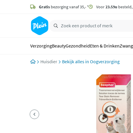
naar
hoofdinhoud
Gratis
bezorging vanaf 35,- *
Voor
23.59u
besteld
zoeken
Verzorging
Beauty
Gezondheid
Eten & Drinken
Zwang
Huisdier
Oogverzorging