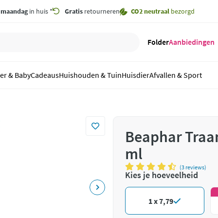
,
maandag
in huis *
Gratis
retourneren
CO2 neutraal
bezorgd
Folder
Aanbiedingen
er & Baby
Cadeaus
Huishouden & Tuin
Huisdier
Afvallen & Sport
Beaphar Traa
ml
(3 reviews)
Kies je hoeveelheid
1 x 7,79