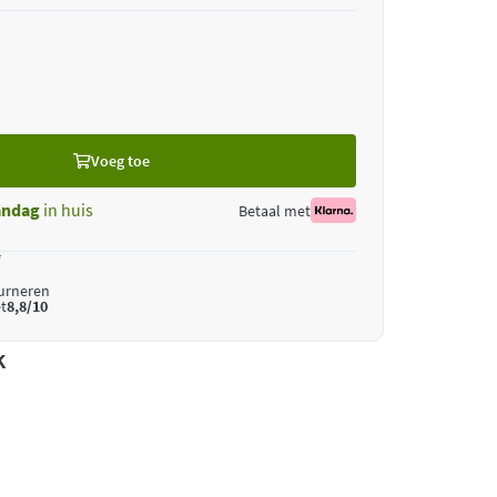
Voeg toe
ndag
in huis
Betaal met
*
ourneren
t
8,8/10
k