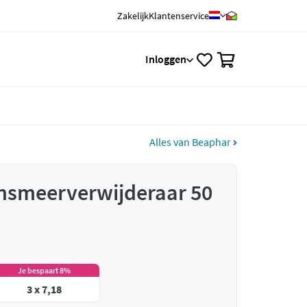
Zakelijk
Klantenservice
0
Inloggen
Alles van Beaphar
nsmeerverwijderaar 50
Je bespaart 8%
3 x 7,18