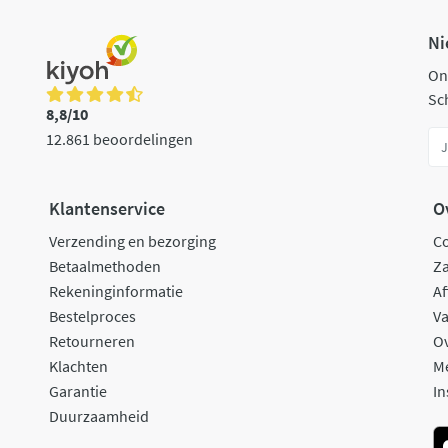
Ni
On
Sch
8,8/10
12.861 beoordelingen
Klantenservice
O
Verzending en bezorging
C
Betaalmethoden
Za
Rekeninginformatie
Af
Bestelproces
Va
Retourneren
O
Klachten
M
Garantie
In
Duurzaamheid