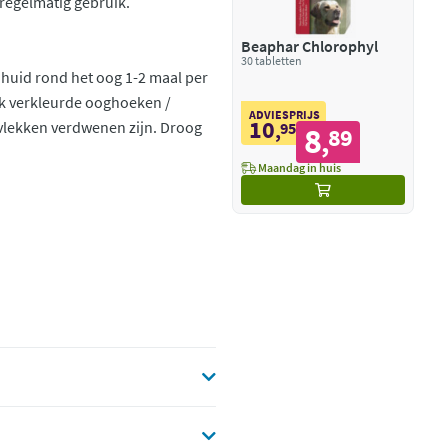
regelmatig gebruik.
Beaphar Chlorophyl
30 tabletten
huid rond het oog 1-2 maal per
rk verkleurde ooghoeken /
ADVIESPRIJS
10
 vlekken verdwenen zijn. Droog
,
95
8
89
,
Maandag in huis