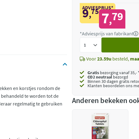
ADVIESPRIJS*
9
75
,
7
79
,
*Adviesprijs van fabrikant
Voeg
toe
Voor
23.59u
besteld,
maa
Gratis
bezorging vanaf 35,- 
CO2 neutraal
bezorgd
Binnen 30 dagen gratis ret
Klanten beoordelen ons me
lekken en korstjes rondom de
 behandeld te worden tot de
Anderen bekeken oo
eraar regelmatig te gebruiken