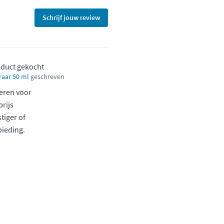
Schrijf jouw review
oduct gekocht
raar 50 ml
geschreven
eren voor
prijs
tiger of
ieding.