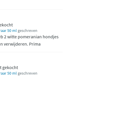
gekocht
raar 50 ml
geschreven
eb 2 witte pomeranian hondjes
n verwijderen. Prima
t gekocht
raar 50 ml
geschreven