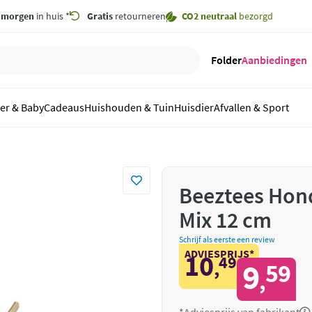
,
morgen
in huis *
Gratis
retourneren
CO2 neutraal
bezorgd
Folder
Aanbiedingen
er & Baby
Cadeaus
Huishouden & Tuin
Huisdier
Afvallen & Sport
Beeztees Hon
Mix 12 cm
Schrijf als eerste een review
ADVIESPRIJS*
10
49
,
9
59
,