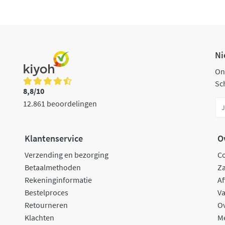
Ni
On
Sch
8,8/10
12.861 beoordelingen
Klantenservice
O
Verzending en bezorging
C
Betaalmethoden
Za
Rekeninginformatie
Af
Bestelproces
Va
Retourneren
O
Klachten
M