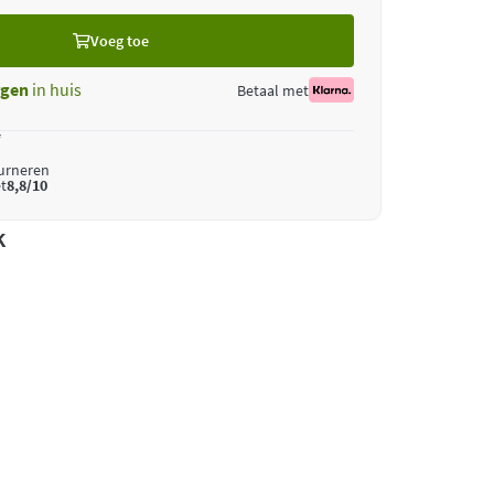
Voeg toe
gen
in huis
Betaal met
*
ourneren
t
8,8/10
k