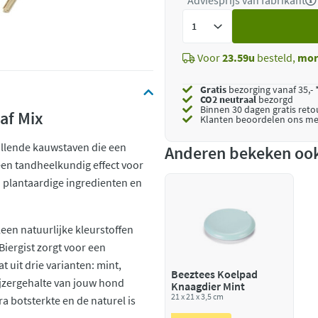
*Adviesprijs van fabrikant
Voeg
toe
Voor
23.59u
besteld,
mor
Gratis
bezorging vanaf 35,- 
CO2 neutraal
bezorgd
Binnen 30 dagen gratis ret
af Mix
Klanten beoordelen ons me
illende kauwstaven die een
Anderen bekeken oo
 een tandheelkundig effect voor
 plantaardige ingredienten en
een natuurlijke kleurstoffen
iergist zorgt voor een
 uit drie varianten: mint,
Beeztees Koelpad
ijzergehalte van jouw hond
Knaagdier Mint
21 x 21 x 3,5 cm
a botsterkte en de naturel is