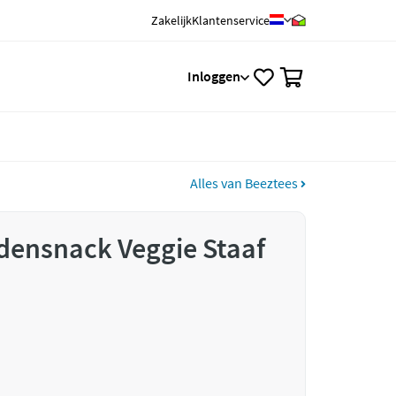
Zakelijk
Klantenservice
0
Inloggen
Alles van Beeztees
densnack Veggie Staaf