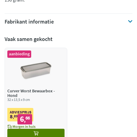
Fabrikant informatie
Vaak samen gekocht
aanbieding
Curver Worst Bewaarbox -
Hond
32 x 13,5 x 9 cm
ADVIESPRIJS
8
89
6
,
66
,
Morgen in huis