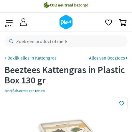
naar
Gratis
bezorging vanaf 35,- *
oofdinhoud
zoeken
Voor
23.59u
besteld,
morgen
in huis *
0
Menu
Gratis
retourneren
8,8/10
Goed
CO2 neutraal
bezorgd
Kattengras
Alles van Beeztees
Betaal met Klarna
Beeztees Kattengras in Plastic
Box 130 gr
Schrijf als eerste een review