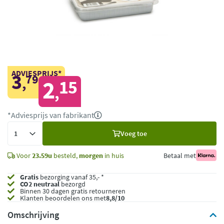
ADVIESPRIJS*
3
79
,
2
15
,
*Adviesprijs van fabrikant
Voeg
Voeg toe
toe
Voor
23.59u
besteld,
morgen
in huis
Betaal met
Gratis
bezorging vanaf 35,- *
CO2 neutraal
bezorgd
Binnen 30 dagen gratis retourneren
Klanten beoordelen ons met
8,8/10
Omschrijving