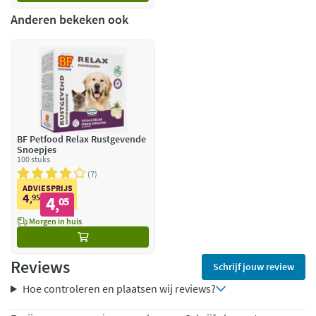
Anderen bekeken ook
BF Petfood Relax Rustgevende
Snoepjes
100 stuks
7
ADVIESPRIJS
4
95
4
,
05
,
Morgen in huis
Reviews
Schrijf jouw review
Hoe controleren en plaatsen wij reviews?