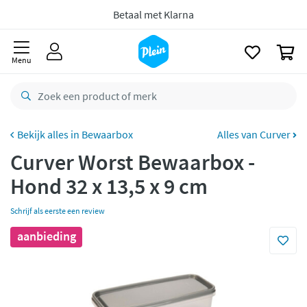
naar
oofdinhoud
zoeken
Gratis
retourneren
0
8,8/10
Goed
Menu
CO2 neutraal
bezorgd
Betaal met Klarna
Bewaarbox
Alles van Curver
Curver Worst Bewaarbox -
Hond 32 x 13,5 x 9 cm
Schrijf als eerste een review
aanbieding