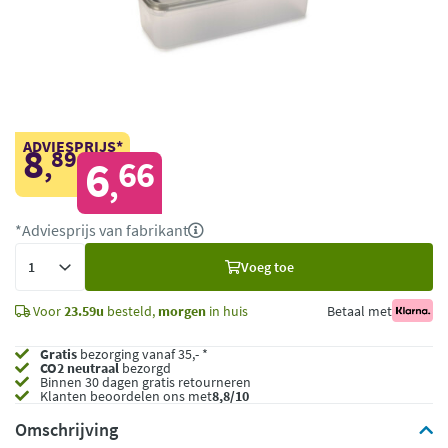
ADVIESPRIJS*
8
89
,
6
66
,
*Adviesprijs van fabrikant
Voeg
Voeg toe
toe
Voor
23.59u
besteld,
morgen
in huis
Betaal met
Gratis
bezorging vanaf 35,- *
CO2 neutraal
bezorgd
Binnen 30 dagen gratis retourneren
Klanten beoordelen ons met
8,8/10
Omschrijving