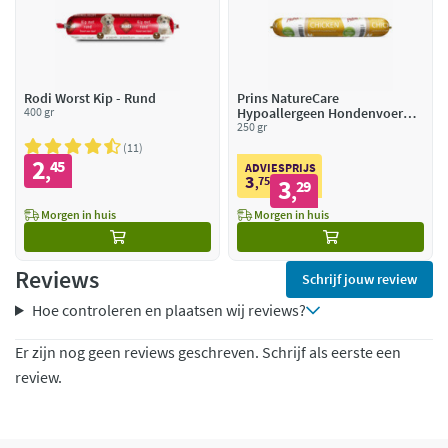
Rodi Worst Kip - Rund
Prins NatureCare
400 gr
Hypoallergeen Hondenvoer
Worst Kip
250 gr
11
2
45
,
ADVIESPRIJS
3
75
3
,
29
,
Morgen in huis
Morgen in huis
Reviews
Schrijf jouw review
Hoe controleren en plaatsen wij reviews?
Er zijn nog geen reviews geschreven. Schrijf als eerste een
review.