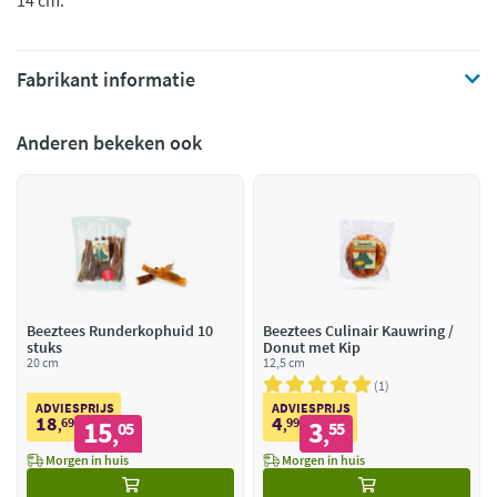
14 cm.
Fabrikant informatie
Anderen bekeken ook
Beeztees Runderkophuid 10
Beeztees Culinair Kauwring /
stuks
Donut met Kip
20 cm
12,5 cm
1
ADVIESPRIJS
ADVIESPRIJS
18
4
69
15
99
3
,
05
,
55
,
,
Morgen in huis
Morgen in huis