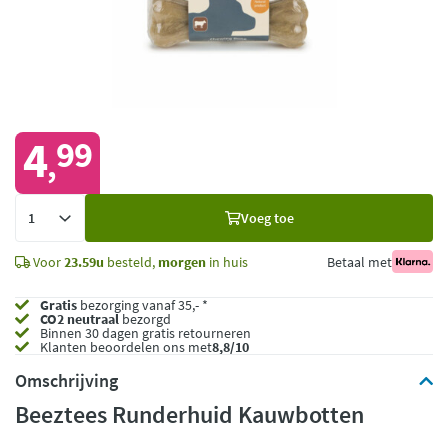
4
99
,
Voeg
Voeg toe
toe
Voor
23.59u
besteld,
morgen
in huis
Betaal met
Gratis
bezorging vanaf 35,- *
CO2 neutraal
bezorgd
Binnen 30 dagen gratis retourneren
Klanten beoordelen ons met
8,8/10
Omschrijving
Beeztees Runderhuid Kauwbotten