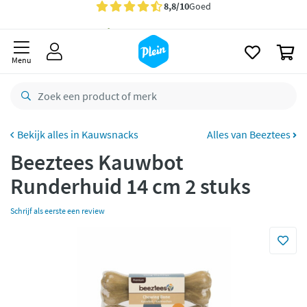
naar
Gratis
bezorging vanaf 35,- *
oofdinhoud
zoeken
Voor
23.59u
besteld,
morgen
in huis *
0
Menu
Gratis
retourneren
8,8/10
Goed
CO2 neutraal
bezorgd
Kauwsnacks
Alles van Beeztees
Betaal met Klarna
Beeztees Kauwbot
Runderhuid 14 cm 2 stuks
Schrijf als eerste een review