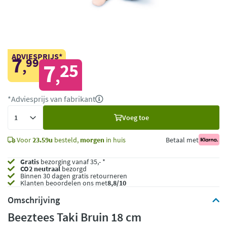
ADVIESPRIJS*
7
99
,
7
25
,
*Adviesprijs van fabrikant
Voeg
Voeg toe
toe
Voor
23.59u
besteld,
morgen
in huis
Betaal met
Gratis
bezorging vanaf 35,- *
CO2 neutraal
bezorgd
Binnen 30 dagen gratis retourneren
Klanten beoordelen ons met
8,8/10
Omschrijving
Beeztees Taki Bruin 18 cm