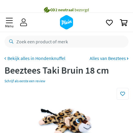
naar
Gratis
bezorging vanaf 35,- *
oofdinhoud
zoeken
Voor
23.59u
besteld,
morgen
in huis *
0
Menu
Gratis
retourneren
8,8/10
Goed
CO2 neutraal
bezorgd
Hondenknuffel
Alles van Beeztees
Betaal met Klarna
Beeztees Taki Bruin 18 cm
Schrijf als eerste een review