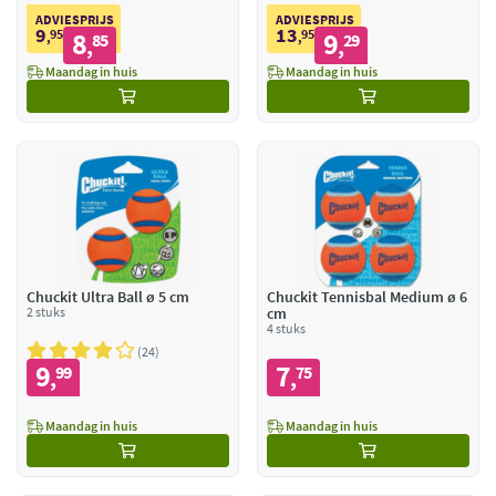
ADVIESPRIJS
ADVIESPRIJS
9
13
95
8
95
9
,
85
,
29
,
,
Maandag in huis
Maandag in huis
Chuckit Ultra Ball ø 5 cm
Chuckit Tennisbal Medium ø 6
2 stuks
cm
4 stuks
24
9
7
99
75
,
,
Maandag in huis
Maandag in huis