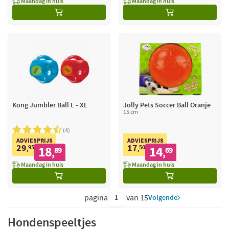
Maandag in huis
Maandag in huis
Kong Jumbler Ball L - XL
Jolly Pets Soccer Ball Oranje
15 cm
4
ADVIESPRIJS
ADVIESPRIJS
29
17
95
18
50
14
,
89
,
69
,
,
Maandag in huis
Maandag in huis
pagina
van 15
Volgende
Hondenspeeltjes