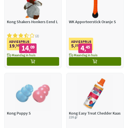
Kong Shakers Honkers Eend L
WK Apporteerstick Oranje S
2
ADVIESPRIJS
ADVIESPRIJS
19
5
50
14
25
4
,
09
,
45
,
,
Maandag in huis
Maandag in huis
Kong Puppy S
Kong Easy Treat Chedder Kaas
226 gr