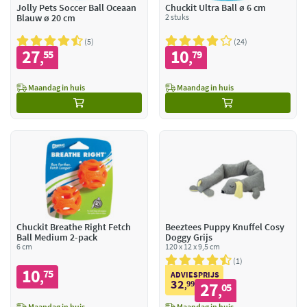
Jolly Pets Soccer Ball Oceaan
Chuckit Ultra Ball ø 6 cm
Blauw ø 20 cm
2 stuks
5
24
27
10
55
79
,
,
Maandag in huis
Maandag in huis
Chuckit Breathe Right Fetch
Beeztees Puppy Knuffel Cosy
Ball Medium 2-pack
Doggy Grijs
6 cm
120 x 12 x 9,5 cm
1
10
75
,
ADVIESPRIJS
32
99
27
,
05
,
Maandag in huis
Maandag in huis