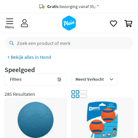
naar
oofdinhoud
Gratis
bezorging vanaf 35,- *
zoeken
0
Voor
23.59u
besteld,
maandag
in huis *
Menu
Gratis
retourneren
8,8/10
Goed
Hond
CO2 neutraal
bezorgd
Speelgoed
Betaal met Klarna
Filters
285 Resultaten