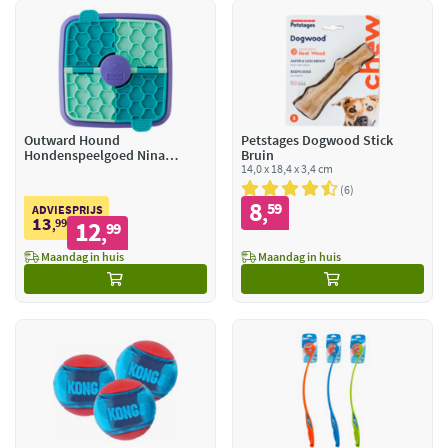
Outward Hound
Petstages Dogwood Stick
Hondenspeelgoed Nina
Bruin
Ottosson Lick & Flip
14,0 x 18,4 x 3,4 cm
6
8
59
,
ADVIESPRIJS
13
99
12
,
99
,
Maandag in huis
Maandag in huis