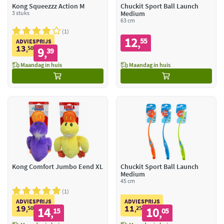
Kong Squeezzz Action M
Chuckit Sport Ball Launch
3 stuks
Medium
63 cm
1
12
55
,
ADVIESPRIJS
13
50
9
,
39
,
Maandag in huis
Maandag in huis
Kong Comfort Jumbo Eend XL
Chuckit Sport Ball Launch
Medium
45 cm
1
ADVIESPRIJS
ADVIESPRIJS
19
11
50
14
25
10
,
15
,
05
,
,