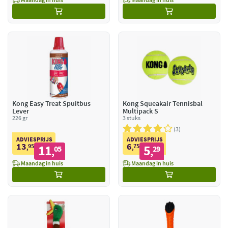
Kong Easy Treat Spuitbus
Kong Squeakair Tennisbal
Lever
Multipack S
226 gr
3 stuks
3
ADVIESPRIJS
ADVIESPRIJS
13
6
95
11
75
5
,
05
,
29
,
,
Maandag in huis
Maandag in huis