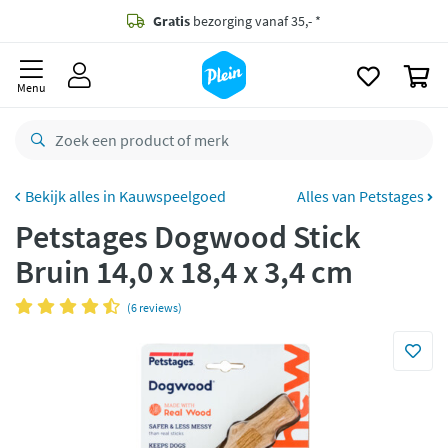
naar
oofdinhoud
Gratis
bezorging vanaf 35,- *
zoeken
0
Voor
23.59u
besteld,
morgen
in huis *
Menu
Gratis
retourneren
8,8/10
Goed
CO2 neutraal
bezorgd
Kauwspeelgoed
Alles van Petstages
Petstages Dogwood Stick
Betaal met Klarna
Bruin 14,0 x 18,4 x 3,4 cm
(6 reviews)