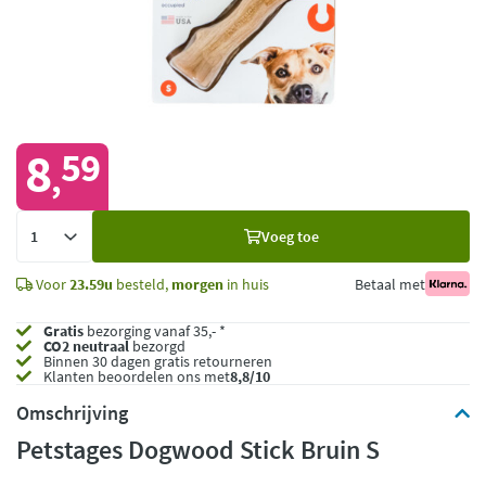
8
59
,
Voeg
Voeg toe
toe
Voor
23.59u
besteld,
morgen
in huis
Betaal met
Gratis
bezorging vanaf 35,- *
CO2 neutraal
bezorgd
Binnen 30 dagen gratis retourneren
Klanten beoordelen ons met
8,8/10
Omschrijving
Petstages Dogwood Stick Bruin S