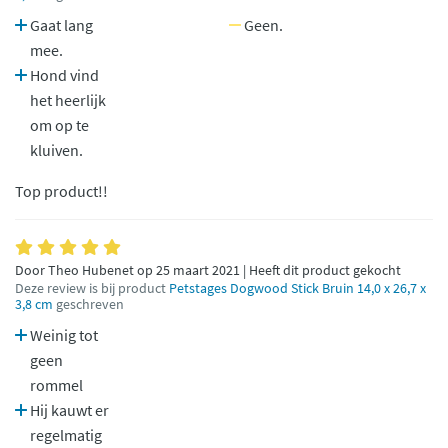
Gaat lang
Geen.
mee.
Hond vind
het heerlijk
om op te
kluiven.
Top product!!
Door Theo Hubenet op 25 maart 2021 | Heeft dit product gekocht
Deze review is bij product
Petstages Dogwood Stick Bruin 14,0 x 26,7 x
3,8 cm
geschreven
Weinig tot
geen
rommel
Hij kauwt er
regelmatig