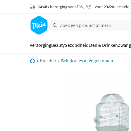
naar
hoofdinhoud
Gratis
bezorging vanaf 35,- *
Voor
23.59u
besteld
zoeken
Verzorging
Beauty
Gezondheid
Eten & Drinken
Zwang
Huisdier
Vogelkooien