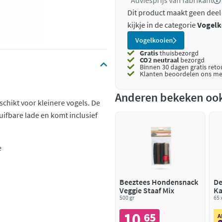
*Adviesprijs van fabrikant
Dit product maakt geen deel
kijkje in de categorie
Vogelk
Vogelkooien
Gratis
thuisbezorgd
CO2 neutraal
bezorgd
Binnen 30 dagen gratis ret
Klanten beoordelen ons me
Anderen bekeken oo
chikt voor kleinere vogels. De
uifbare lade en komt inclusief
e
Beeztees Hondensnack
De
Veggie Staaf Mix
Ka
500 gr
65 
10
65
,
A