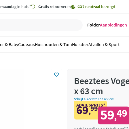
,
maandag
in huis *
Gratis
retourneren
CO2 neutraal
bezorgd
Folder
Aanbiedingen
er & Baby
Cadeaus
Huishouden & Tuin
Huisdier
Afvallen & Sport
Beeztees Voge
x 63 cm
Schrijf als eerste een review
ADVIESPRIJS*
69
99
,
59
49
,