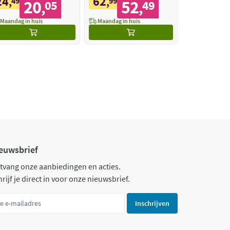
24
62
,
49
,
99
20
52
05
49
,
,
Maandag in huis
Maandag in huis
euwsbrief
tvang onze aanbiedingen en acties.
rijf je direct in voor onze nieuwsbrief.
Inschrijven