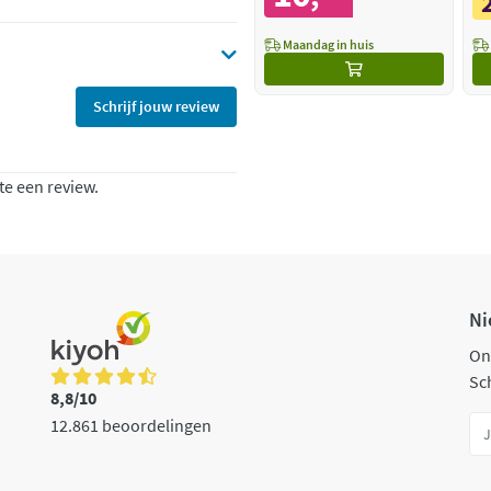
Maandag in huis
Schrijf jouw review
te een review.
Ni
On
Sch
8,8/10
12.861 beoordelingen