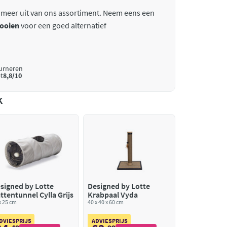
 meer uit van ons assortiment. Neem eens een
ooien
voor een goed alternatief
ourneren
t
8,8/10
k
signed by Lotte
Designed by Lotte
ttentunnel Cylla Grijs
Krabpaal Vyda
x 25 cm
40 x 40 x 60 cm
DVIESPRIJS
ADVIESPRIJS