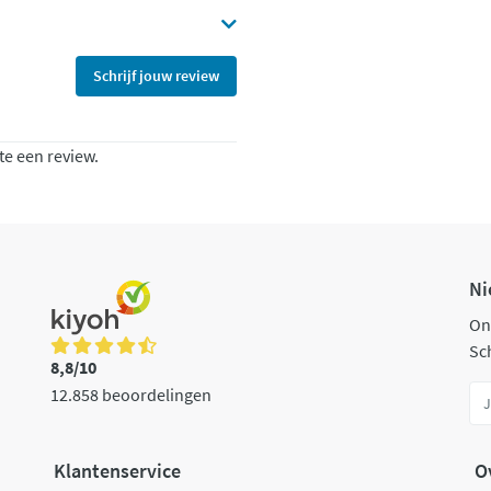
Schrijf jouw review
te een review.
Ni
On
Sch
8,8/10
12.858 beoordelingen
Klantenservice
O