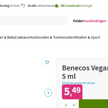
terdag
in huis *
Gratis
retourneren
CO2 neutraal
bezorgd
Folder
Aanbiedingen
er & Baby
Cadeaus
Huishouden & Tuin
Huisdier
Afvallen & Sport
Benecos Vega
5 ml
Schrijf als eerste een review
5
49
,
Voeg