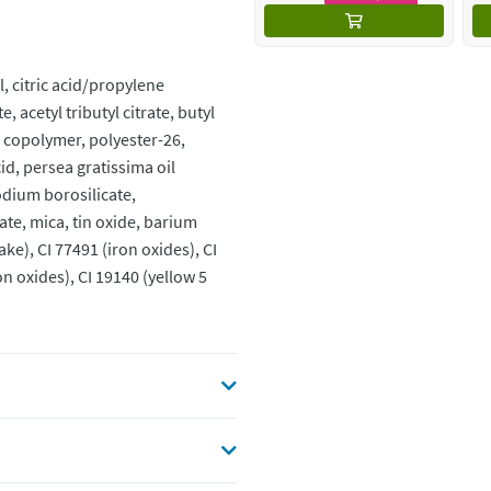
l, citric acid/propylene
, acetyl tributyl citrate, butyl
 copolymer, polyester-26,
id, persea gratissima oil
sodium borosilicate,
ate, mica, tin oxide, barium
ake), CI 77491 (iron oxides), CI
n oxides), CI 19140 (yellow 5