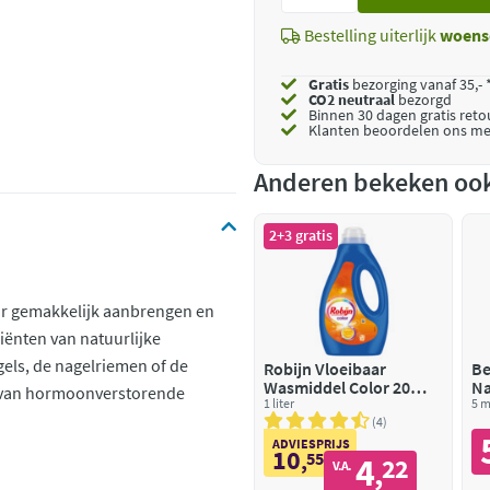
toe
Bestelling uiterlijk
woens
Gratis
bezorging vanaf 35,- 
CO2 neutraal
bezorgd
Binnen 30 dagen gratis ret
Klanten beoordelen ons me
Anderen bekeken oo
2+3 gratis
or gemakkelijk aanbrengen en
iënten van natuurlijke
gels, de nagelriemen of de
Robijn Vloeibaar
Be
Wasmiddel Color 20
Na
j van hormoonverstorende
Wasbeurten
1 liter
5 m
4
ADVIESPRIJS
10
,
55
4
22
,
V.A.