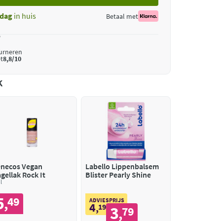
dag
in huis
Betaal met
*
ourneren
t
8,8/10
k
necos Vegan
Labello Lippenbalsem
gellak Rock It
Blister Pearly Shine
l
5
49
,
ADVIESPRIJS
4
,
19
3
79
,