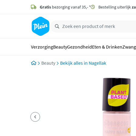
naar
hoofdinhoud
Gratis
bezorging vanaf 35,- *
Bestelling uiterlijk
za
zoeken
Verzorging
Beauty
Gezondheid
Eten & Drinken
Zwang
Beauty
Nagellak