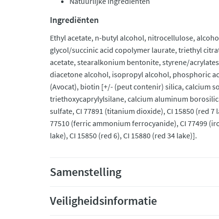
Natuurlijke ingrediënten
Ingrediënten
Ethyl acetate, n-butyl alcohol, nitrocellulose, alcoho
glycol/succinic acid copolymer laurate, triethyl citrate
acetate, stearalkonium bentonite, styrene/acrylates
diacetone alcohol, isopropyl alcohol, phosphoric ac
(Avocat), biotin [+/- (peut contenir) silica, calcium 
triethoxycaprylylsilane, calcium aluminum borosilic
sulfate, CI 77891 (titanium dioxide), CI 15850 (red 7 l
77510 (ferric ammonium ferrocyanide), CI 77499 (iro
lake), CI 15850 (red 6), CI 15880 (red 34 lake)].
Samenstelling
Veiligheidsinformatie