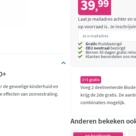
39
99
,
Laat je mailadres achter en
op voorraad is.
Je inschrijv
Gratis
thuisbezorgd
CO2 neutraal
bezorgd
Binnen 30 dagen gratis ret
Klanten beoordelen ons me
0+
1+1 gratis
r de gevoelige kinderhuid en
Voeg 2 deelnemende Bioder
e effecten van zonnestraling.
krijg de 2de gratis. De aan
combinaties mogelijk.
Anderen bekeken oo
op hooikoorts