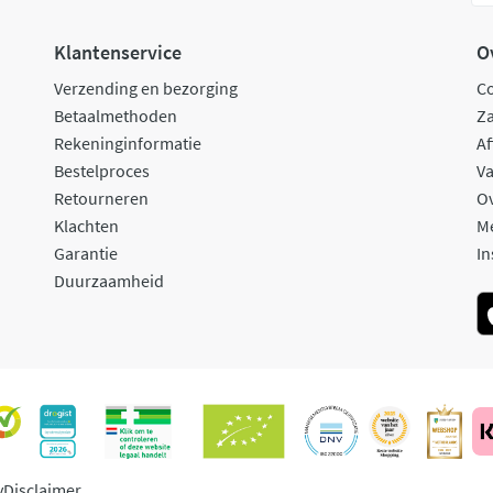
Klantenservice
O
Verzending en bezorging
C
Betaalmethoden
Za
Rekeninginformatie
Af
Bestelproces
Va
Retourneren
O
Klachten
M
Garantie
In
Duurzaamheid
y
Disclaimer