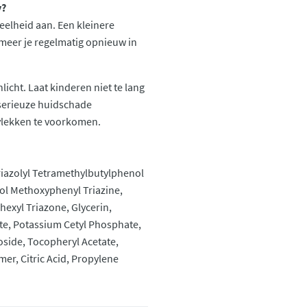
y?
eelheid aan. Een kleinere
meer je regelmatig opnieuw in
licht. Laat kinderen niet te lang
 serieuze huidschade
 vlekken te voorkomen.
riazolyl Tetramethylbutylphenol
nol Methoxyphenyl Triazine,
exyl Triazone, Glycerin,
ate, Potassium Cetyl Phosphate,
side, Tocopheryl Acetate,
er, Citric Acid, Propylene