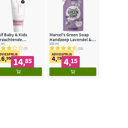
if Baby & Kids
Marcel's Green Soap
rzachtende
Handzeep Lavendel &
dylotion
 ml
Rozemarijn Navul
500 ml
Stazak
7
15
DVIESPRIJS
ADVIESPRIJS
16
4
,
99
,
79
14
4
85
15
,
,