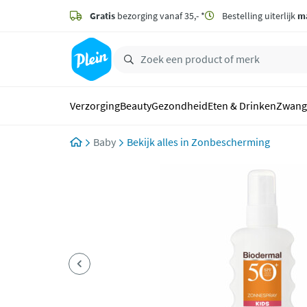
naar
hoofdinhoud
Gratis
bezorging vanaf 35,- *
Bestelling uiterlijk
m
zoeken
Verzorging
Beauty
Gezondheid
Eten & Drinken
Zwang
Baby
Zonbescherming