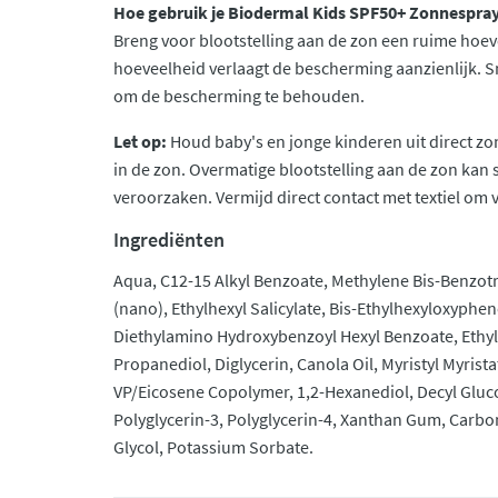
Hoe gebruik je Biodermal Kids SPF50+ Zonnespra
Breng voor blootstelling aan de zon een ruime hoev
hoeveelheid verlaagt de bescherming aanzienlijk. S
om de bescherming te behouden.
Let op:
Houd baby's en jonge kinderen uit direct zon
in de zon. Overmatige blootstelling aan de zon kan
veroorzaken. Vermijd direct contact met textiel om
Ingrediënten
Aqua, C12-15 Alkyl Benzoate, Methylene Bis-Benzot
(nano), Ethylhexyl Salicylate, Bis-Ethylhexyloxyphe
Diethylamino Hydroxybenzoyl Hexyl Benzoate, Ethylh
Propanediol, Diglycerin, Canola Oil, Myristyl Myrist
VP/Eicosene Copolymer, 1,2-Hexanediol, Decyl Gluco
Polyglycerin-3, Polyglycerin-4, Xanthan Gum, Carbom
Glycol, Potassium Sorbate.