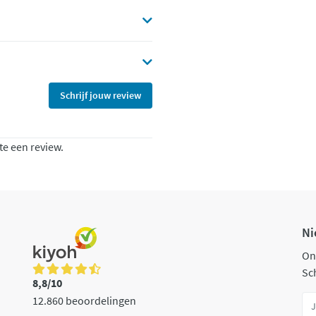
Schrijf jouw review
te een review.
Ni
On
Sch
8,8/10
12.860 beoordelingen