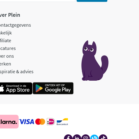
ver Plein
ontactgegevens
kelijk
filiate
catures
ver ons
erken
spiratie & advies