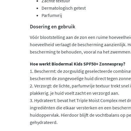
Zachte textuur
Dermatologisch getest
Parfumvrij
Dosering en gebruik
Vóór blootstelling aan de zon een ruime hoeveelhe
hoeveelheid verlaagt de bescherming aanzienlijk. 
bescherming te behouden, vooral na het zwemmen
Hoe werkt Biodermal Kids SPF50+ Zonnespray?
1. Beschermt: de zorgvuldig geselecteerde combinatie
beschermt de zongevoelige huid direct tegen zonnes
2. Verzorgt: de lichte, parfumvrije textuur trekt snel i
plakkerig. je huid voelt zacht en verzorgd aan.
3. Hydrateert: bevat het Triple Moist Complex met 
ingrediënten die elkaar versterken en een bescher
huidoppervlak. Hierdoor blijft de vochtbalans op peil
gehydrateerd.