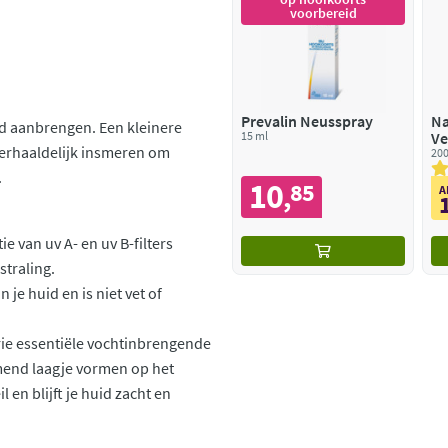
voorbereid
Prevalin Neusspray
Na
id aanbrengen. Een kleinere
15 ml
Ve
Herhaaldelijk insmeren om
Bo
200
.
10
85
,
A
 van uv A- en uv B-filters
traling.
n je huid en is niet vet of
drie essentiële vochtinbrengende
mend laagje vormen op het
 en blijft je huid zacht en