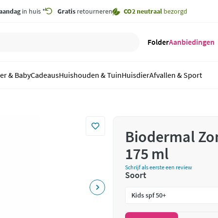
aandag
in huis *
Gratis
retourneren
CO2 neutraal
bezorgd
Folder
Aanbiedingen
er & Baby
Cadeaus
Huishouden & Tuin
Huisdier
Afvallen & Sport
Biodermal Zo
175 ml
Schrijf als eerste een review
Soort