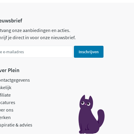
euwsbrief
tvang onze aanbiedingen en acties.
rijf je direct in voor onze nieuwsbrief.
Inschrijven
ver Plein
ontactgegevens
kelijk
filiate
catures
ver ons
erken
spiratie & advies