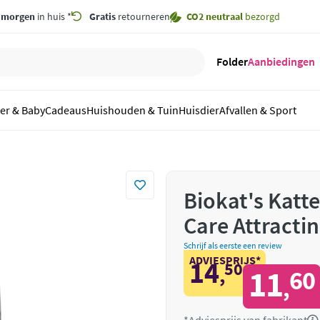
,
morgen
in huis *
Gratis
retourneren
CO2 neutraal
bezorgd
Folder
Aanbiedingen
er & Baby
Cadeaus
Huishouden & Tuin
Huisdier
Afvallen & Sport
Biokat's Kat
Care Attractin
Schrijf als eerste een review
ADVIESPRIJS*
14
50
,
11
60
,