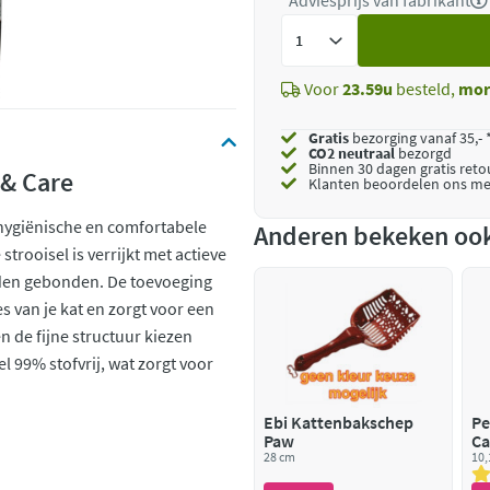
*Adviesprijs van fabrikant
Voeg
toe
Voor
23.59u
besteld,
mor
Gratis
bezorging vanaf 35,- 
CO2 neutraal
bezorgd
Binnen 30 dagen gratis ret
 & Care
Klanten beoordelen ons me
 hygiënische en comfortabele
Anderen bekeken oo
trooisel is verrijkt met actieve
rden gebonden. De toevoeging
es van je kat en zorgt voor een
 de fijne structuur kiezen
el 99% stofvrij, wat zorgt voor
Ebi Kattenbakschep
Pe
Paw
Ca
28 cm
Or
10,