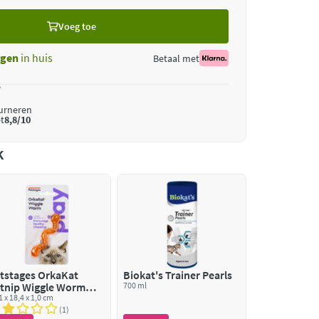
Voeg toe
gen
in huis
Betaal met
*
ourneren
t
8,8/10
k
tstages OrkaKat
Biokat's Trainer Pearls
tnip Wiggle Worm
700 ml
anje
1 x 18,4 x 1,0 cm
1