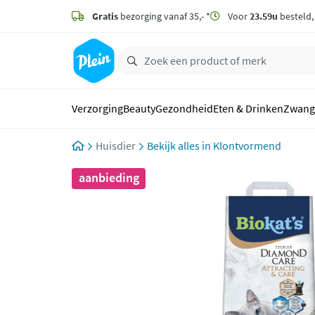
naar
hoofdinhoud
Gratis
bezorging vanaf 35,- *
Voor
23.59u
besteld
zoeken
Verzorging
Beauty
Gezondheid
Eten & Drinken
Zwang
Huisdier
Klontvormend
aanbieding