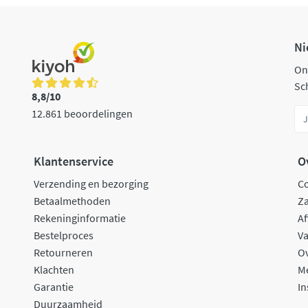
Ni
On
Sch
8,8/10
12.861 beoordelingen
Klantenservice
O
Verzending en bezorging
C
Betaalmethoden
Za
Rekeninginformatie
Af
Bestelproces
Va
Retourneren
O
Klachten
M
Garantie
In
Duurzaamheid