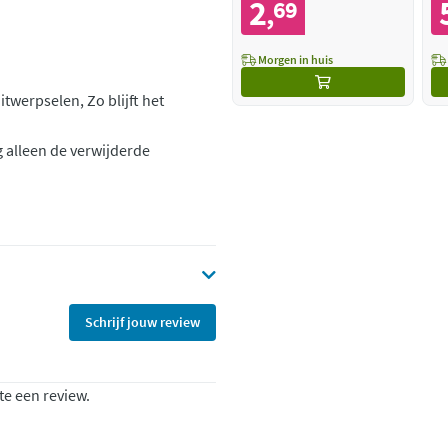
2
69
,
Morgen in huis
itwerpselen, Zo blijft het
eg alleen de verwijderde
Schrijf jouw review
te een review.