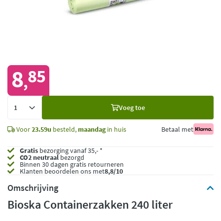
8
85
,
Voeg
Voeg toe
toe
Voor
23.59u
besteld,
maandag
in huis
Betaal met
Gratis
bezorging vanaf 35,- *
CO2 neutraal
bezorgd
Binnen 30 dagen gratis retourneren
Klanten beoordelen ons met
8,8/10
Omschrijving
Bioska Containerzakken 240 liter