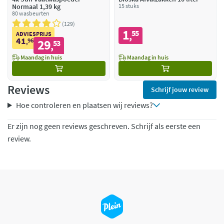
Normaal 1,39 kg
15 stuks
80 wasbeurten
129
1
55
,
ADVIESPRIJS
41
96
29
,
53
,
Maandag in huis
Maandag in huis
Reviews
Schrijf jouw review
Hoe controleren en plaatsen wij reviews?
Er zijn nog geen reviews geschreven. Schrijf als eerste een
review.