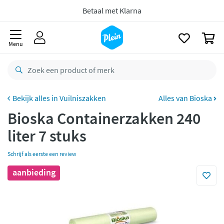
naar
oofdinhoud
zoeken
Gratis
retourneren
0
8,8/10
Goed
Menu
CO2 neutraal
bezorgd
Betaal met Klarna
Vuilniszakken
Alles van Bioska
Bioska Containerzakken 240
liter 7 stuks
Schrijf als eerste een review
aanbieding