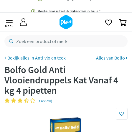
naar
oofdinhoud
Gratis
bezorging vanaf 35,- *
zoeken
0
Bestelling uiterlijk
zaterdag
in huis *
Menu
Gratis
retourneren
8,8/10
Goed
CO2 neutraal
bezorgd
Anti-vlo en teek
Alles van Bolfo
Bolfo Gold Anti
Betaal met Klarna
Vlooiendruppels Kat Vanaf 4
kg 4 pipetten
(1 review)