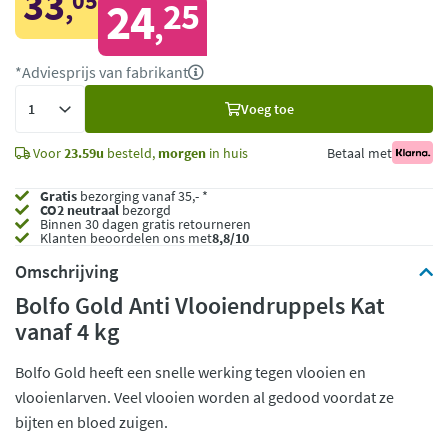
33
05
,
24
25
,
*Adviesprijs van fabrikant
Voeg
Voeg toe
toe
Voor
23.59u
besteld,
morgen
in huis
Betaal met
Gratis
bezorging vanaf 35,- *
CO2 neutraal
bezorgd
Binnen 30 dagen gratis retourneren
Klanten beoordelen ons met
8,8/10
Omschrijving
Bolfo Gold Anti Vlooiendruppels Kat
vanaf 4 kg
Bolfo Gold heeft een snelle werking tegen vlooien en
vlooienlarven. Veel vlooien worden al gedood voordat ze
bijten en bloed zuigen.