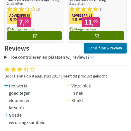
2 tabletten
2 tabletten
2
6
ADVIESPRIJS
ADVIESPRIJS
8
16
35
7
80
11
,
35
,
85
,
,
Morgen in huis
Morgen in huis
Reviews
Schrijf jouw review
Hoe controleren en plaatsen wij reviews?
Door Hanna op 9 augustus 2017 | Heeft dit product gekocht
Het werkt
Vieze plek
goed tegen
in nek
vlooien (en
Stinkt
larven!)
Goede
verdraagzaamheid