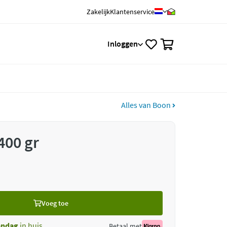
Zakelijk
Klantenservice
0
Inloggen
Alles van Boon
400 gr
Voeg toe
ndag
in huis
Betaal met