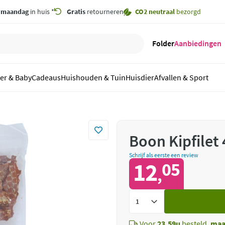
,
maandag
in huis *
Gratis
retourneren
CO2 neutraal
bezorgd
Folder
Aanbiedingen
er & Baby
Cadeaus
Huishouden & Tuin
Huisdier
Afvallen & Sport
Boon Kipfilet 
Schrijf als eerste een review
12
05
,
Voeg
toe
Voor
23.59u
besteld,
maa