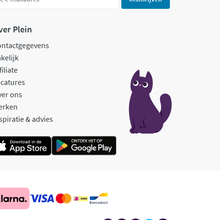
ver Plein
ontactgegevens
kelijk
filiate
catures
ver ons
erken
spiratie & advies