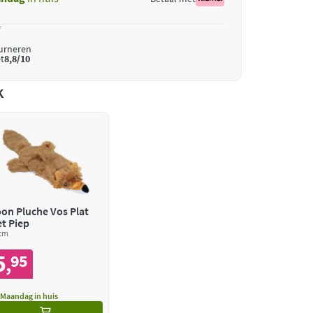
*
ourneren
t
8,8/10
k
on Pluche Vos Plat
t Piep
 cm
5
95
,
Maandag in huis