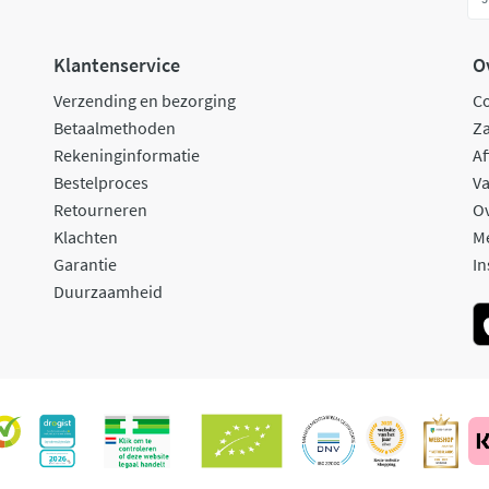
Klantenservice
O
Verzending en bezorging
C
Betaalmethoden
Za
Rekeninginformatie
Af
Bestelproces
Va
Retourneren
O
Klachten
M
Garantie
In
Duurzaamheid