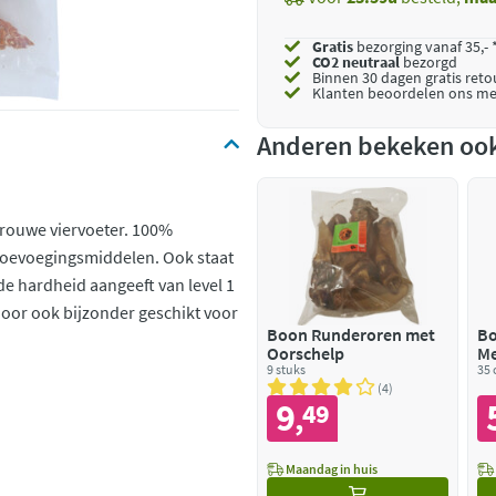
Gratis
bezorging vanaf 35,- 
CO2 neutraal
bezorgd
Binnen 30 dagen gratis ret
Klanten beoordelen ons me
Anderen bekeken oo
 trouwe viervoeter. 100%
r toevoegingsmiddelen. Ook staat
de hardheid aangeeft van level 1
rdoor ook bijzonder geschikt voor
Boon Runderoren met
Bo
Oorschelp
Me
9 stuks
35
4
9
49
,
Maandag in huis