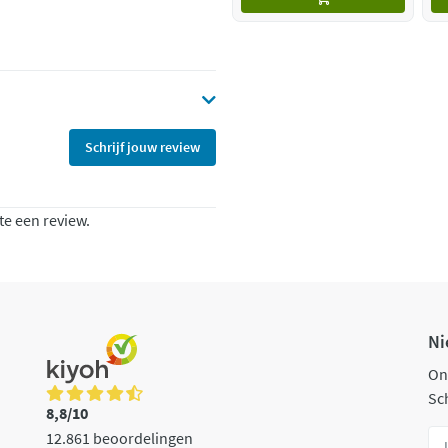
Schrijf jouw review
te een review.
Ni
On
Sch
8,8/10
12.861 beoordelingen