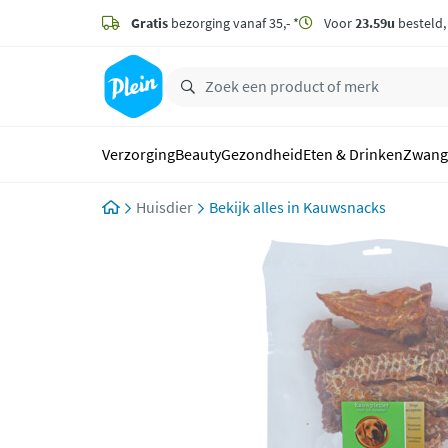
naar
hoofdinhoud
Gratis
bezorging vanaf 35,- *
Voor
23.59u
besteld
zoeken
Verzorging
Beauty
Gezondheid
Eten & Drinken
Zwang
Huisdier
Kauwsnacks