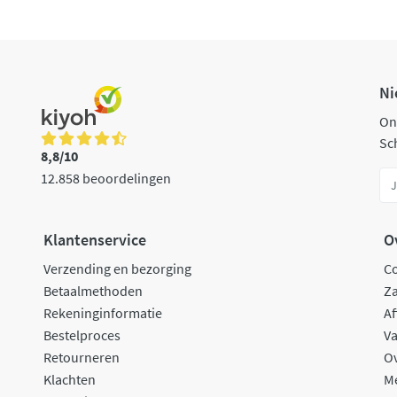
Ni
On
Sch
8,8/10
12.858 beoordelingen
Klantenservice
O
Verzending en bezorging
C
Betaalmethoden
Za
Rekeninginformatie
Af
Bestelproces
Va
Retourneren
O
Klachten
M