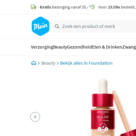
naar
hoofdinhoud
Gratis
bezorging vanaf 35,- *
Voor
23.59u
besteld
zoeken
Verzorging
Beauty
Gezondheid
Eten & Drinken
Zwang
Beauty
Foundation