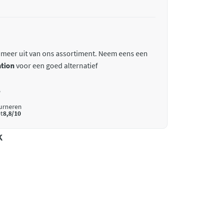
 meer uit van ons assortiment. Neem eens een
tion
voor een goed alternatief
*
ourneren
t
8,8/10
k