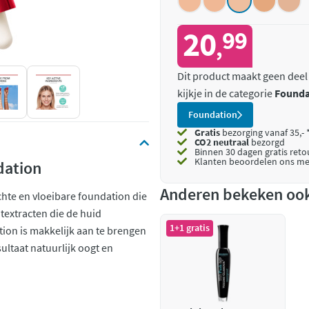
20
99
,
Dit product maakt geen deel
kijkje in de categorie
Founda
Foundation
Gratis
bezorging vanaf 35,- 
CO2 neutraal
bezorgd
Binnen 30 dagen gratis ret
Klanten beoordelen ons me
dation
Anderen bekeken oo
chte en vloeibare foundation die
itextracten die de huid
1+1 gratis
ion is makkelijk aan te brengen
ultaat natuurlijk oogt en