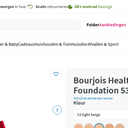
,
morgen
in huis *
Gratis
retourneren
CO2 neutraal
bezorgd
Folder
Aanbiedingen
er & Baby
Cadeaus
Huishouden & Tuin
Huisdier
Afvallen & Sport
Bourjois Heal
Foundation 53
Schrijf als eerste een review
Kleur