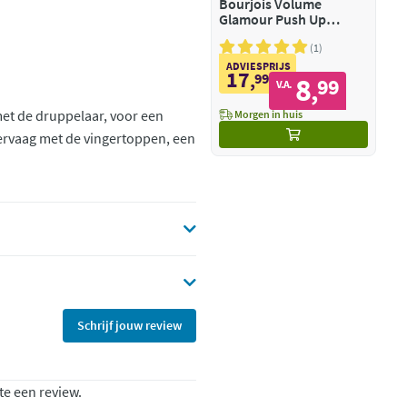
Bourjois Volume
Glamour Push Up
Mascara 71 Black
Waterproof
1
ADVIESPRIJS
17
,
99
8
99
,
V.A.
et de druppelaar, voor een
Morgen in huis
Vervaag met de vingertoppen, een
Schrijf jouw review
te een review.