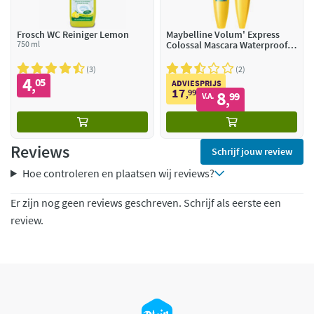
Frosch WC Reiniger Lemon
Maybelline Volum' Express
750 ml
Colossal Mascara Waterproof
Glam Black
3
2
4
05
,
ADVIESPRIJS
17
99
8
,
99
V.A.
,
Reviews
Schrijf jouw review
Hoe controleren en plaatsen wij reviews?
Er zijn nog geen reviews geschreven. Schrijf als eerste een
review.