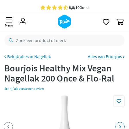
naar
oofdinhoud
Gratis
bezorging vanaf 35,- *
zoeken
0
Bestelling uiterlijk
maandag
in huis *
Menu
Gratis
retourneren
8,8/10
Goed
CO2 neutraal
bezorgd
Nagellak
Alles van Bourjois
Bourjois Healthy Mix Vegan
Betaal met Klarna
Nagellak 200 Once & Flo-Ral
Schrijf als eerste een review