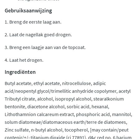
Gebruiksaanwijzing
1. Breng de eerste laag aan.
2. Laat de nagellak goed drogen.
3. Breng een laagje aan van de topcoat.
4. Laat het drogen.
Ingrediënten
Butyl acetate, ethyl acetate, nitrocellulose, adipic
acid/neopentyl glycol/trimellitic anhydride copolymer, acetyl
Tributyl citrate, alcohol, isopropyl alcohol, stearalkonium
bentonite, diacetone alcohol, sorbic acid, hexanal,
Lithothamnion calcareum extract, phosphoric acid, mannitol,
solum diatomeae/diatomaceous earth/terre de diatomees,
Zinc sulfate, n-butyl alcohol, tocopherol, [may contain/peut
contenir/+/-:titanium dioxide (ci 77891), d&c red no. 6 barium