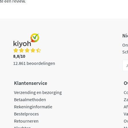
te een review.
Ni
On
Sch
8,8/10
12.861 beoordelingen
Klantenservice
O
Verzending en bezorging
C
Betaalmethoden
Za
Rekeninginformatie
Af
Bestelproces
Va
Retourneren
O