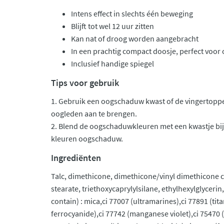
Intens effect in slechts één beweging
Blijft tot wel 12 uur zitten
Kan nat of droog worden aangebracht
In een prachtig compact doosje, perfect voo
Inclusief handige spiegel
Tips voor gebruik
1. Gebruik een oogschaduw kwast of de vingertop
oogleden aan te brengen.
2. Blend de oogschaduwkleuren met een kwastje bij
kleuren oogschaduw.
Ingrediënten
Talc, dimethicone, dimethicone/vinyl dimethicone
stearate, triethoxycaprylylsilane, ethylhexylglycerin,
contain) : mica,ci 77007 (ultramarines),ci 77891 (tit
ferrocyanide),ci 77742 (manganese violet),ci 75470