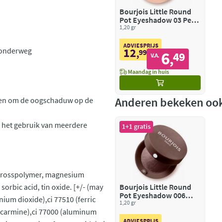
Bourjois Little Round
Pot Eyeshadow 03 Peau
De Peach
1,20 gr
ADVIESPRIJS
12
r onderweg
,
99
6
49
,
V.A.
Maandag in huis
Anderen bekeken oo
pen om de oogschaduw op de
 het gebruik van meerdere
1+1 gratis
 crosspolymer, magnesium
 sorbic acid, tin oxide. [+/- (may
Bourjois Little Round
Pot Eyeshadow 006
anium dioxide),ci 77510 (ferric
Aura De Nuit
1,20 gr
 (carmine),ci 77000 (aluminum
ADVIESPRIJS