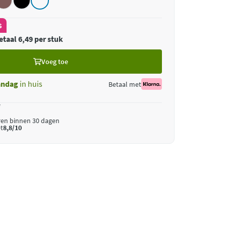
s
etaal 6,49 per stuk
Voeg toe
ndag
in huis
Betaal met
*
ren binnen 30 dagen
t
8,8/10