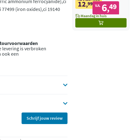
erric ammonium ferrocyanide),ci
12
,
99
6
49
,
V.A.
 77499 (iron oxides),ci 19140
Maandag in huis
retourvoorwaarden
 levering is verbroken
n ook een
Schrijf jouw review