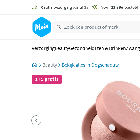
naar
hoofdinhoud
Gratis
bezorging vanaf 35,- *
Voor
23.59u
besteld
zoeken
Verzorging
Beauty
Gezondheid
Eten & Drinken
Zwang
Beauty
Oogschaduw
1+1 gratis