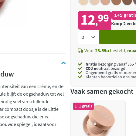
12
99
1+1 grati
,
Koop 2 en b
Voeg
toe
Voor
23.59u
besteld,
maa
Gratis
bezorging vanaf 35,- 
CO2 neutraal
bezorgd
haduw
Ongeopend
gratis retourne
Klanten beoordelen ons me
intensiteit van een crème, en de
Vaak samen gekocht
le blijft de oogschaduw tot wel
eindig veel verschillende
1+1 gratis
 compact doosje is de Little
se oogschaduw die er is.
bouwde spiegel, ideaal voor