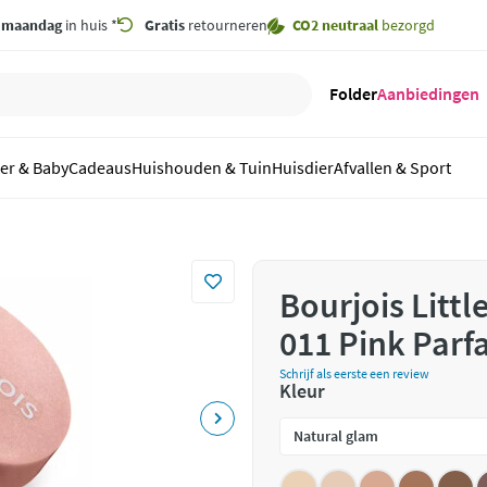
,
maandag
in huis *
Gratis
retourneren
CO2 neutraal
bezorgd
Folder
Aanbiedingen
er & Baby
Cadeaus
Huishouden & Tuin
Huisdier
Afvallen & Sport
Bourjois Litt
011 Pink Parfa
Schrijf als eerste een review
Kleur