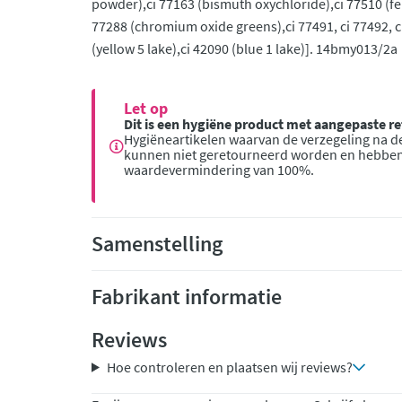
powder),ci 77163 (bismuth oxychloride),ci 77510 (f
77288 (chromium oxide greens),ci 77491, ci 77492, ci
(yellow 5 lake),ci 42090 (blue 1 lake)]. 14bmy013/2a
Let op
Dit is een hygiëne product met aangepaste 
Hygiëneartikelen waarvan de verzegeling na de
kunnen niet geretourneerd worden en hebbe
waardevermindering van 100%.
Samenstelling
Fabrikant informatie
Reviews
Hoe controleren en plaatsen wij reviews?