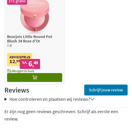
1+1 gratis
Bourjois Little Round Pot
Blush 34 Rose d'Or
2 gr
ADVIESPRIJS
12
99
6
,
49
V.A.
,
Morgen in huis
Reviews
Schrijf jouw review
Hoe controleren en plaatsen wij reviews?
Er zijn nog geen reviews geschreven. Schrijf als eerste een
review.