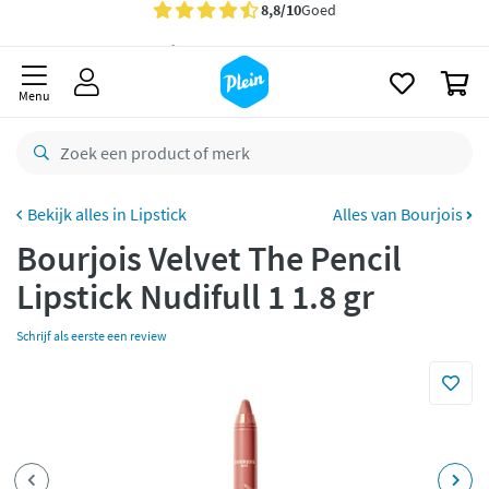
naar
Gratis
bezorging vanaf 35,- *
oofdinhoud
zoeken
Voor
23.59u
besteld,
morgen
in huis *
0
Menu
Gratis
retourneren
8,8/10
Goed
CO2 neutraal
bezorgd
Lipstick
Alles van Bourjois
Betaal met Klarna
Bourjois Velvet The Pencil
Lipstick Nudifull 1 1.8 gr
Schrijf als eerste een review