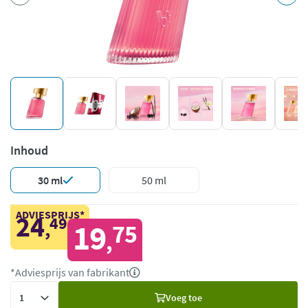
Inhoud
30 ml
50 ml
ADVIESPRIJS*
24
49
,
19
75
,
*Adviesprijs van fabrikant
Voeg
Voeg toe
toe