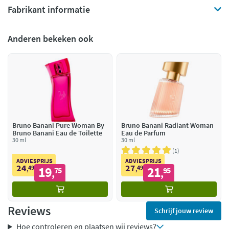
Fabrikant informatie
Anderen bekeken ook
Bruno Banani Pure Woman By
Bruno Banani Radiant Woman
Bruno Banani Eau de Toilette
Eau de Parfum
30 ml
30 ml
1
ADVIESPRIJS
ADVIESPRIJS
24
27
49
19
49
21
,
75
,
95
,
,
Reviews
Schrijf jouw review
Hoe controleren en plaatsen wij reviews?