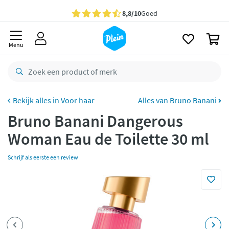
naar
oofdinhoud
Gratis
bezorging vanaf 35,- *
zoeken
0
Bestelling uiterlijk
maandag
in huis *
Menu
Gratis
retourneren
8,8/10
Goed
CO2 neutraal
bezorgd
Voor haar
Alles van Bruno Banani
Bruno Banani Dangerous
Betaal met Klarna
Woman Eau de Toilette 30 ml
Schrijf als eerste een review