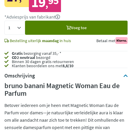
19
95
,
*Adviesprijs van fabrikant
Voeg
Voeg toe
toe
Bestelling uiterlijk
maandag
in huis
Betaal met
Gratis
bezorging vanaf 35,- *
CO2 neutraal
bezorgd
Binnen 30 dagen gratis retourneren
Klanten beoordelen ons met
8,8/10
Omschrijving
bruno banani Magnetic Woman Eau de
Parfum
Betover iedereen om je heen met Magnetic Woman Eau de
Parfum voor dames—je natuurlijke verleidelijke aura is klaar
om alle aandacht naar zich toe te trekken! Dit omhullende en
sensuele damesparfum opent met een pittige mix van