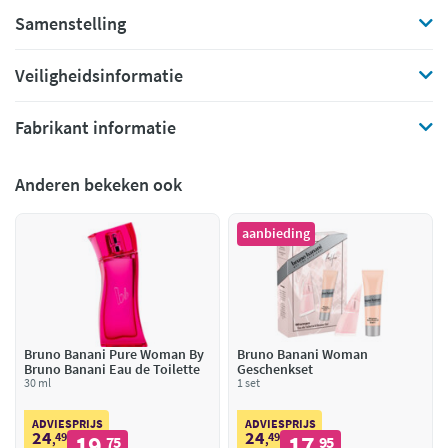
Samenstelling
Veiligheidsinformatie
Fabrikant informatie
Anderen bekeken ook
aanbieding
Bruno Banani Pure Woman By
Bruno Banani Woman
Bruno Banani Eau de Toilette
Geschenkset
30 ml
1 set
ADVIESPRIJS
ADVIESPRIJS
24
24
49
19
49
17
,
75
,
95
,
,