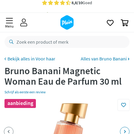
naar
oofdinhoud
Gratis
bezorging vanaf 35,- *
zoeken
0
Bestelling uiterlijk
maandag
in huis *
Menu
Gratis
retourneren
8,8/10
Goed
CO2 neutraal
bezorgd
Voor haar
Alles van Bruno Banani
Bruno Banani Magnetic
Betaal met Klarna
Woman Eau de Parfum 30 ml
Schrijf als eerste een review
aanbieding