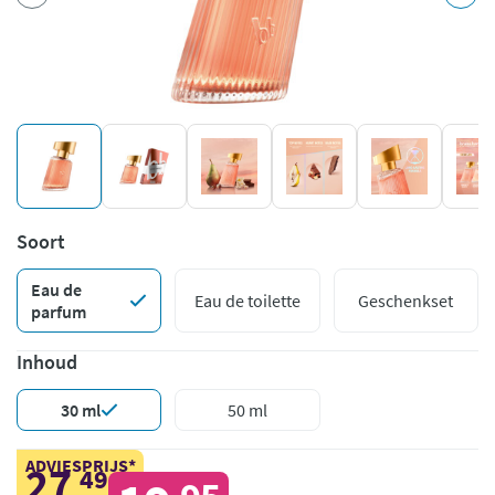
Soort
Eau de
Eau de toilette
Geschenkset
parfum
Inhoud
30 ml
50 ml
ADVIESPRIJS*
27
49
,