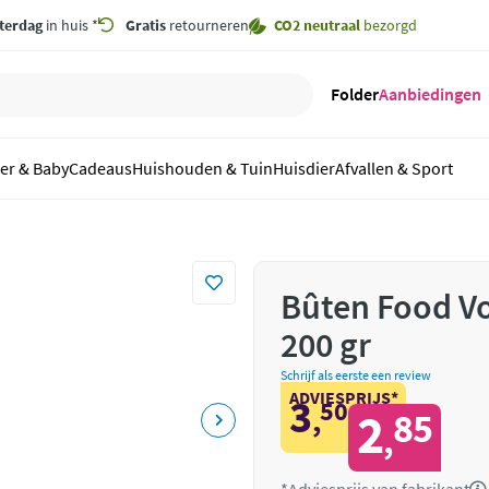
terdag
in huis *
Gratis
retourneren
CO2 neutraal
bezorgd
Folder
Aanbiedingen
er & Baby
Cadeaus
Huishouden & Tuin
Huisdier
Afvallen & Sport
Bûten Food V
200 gr
Schrijf als eerste een review
ADVIESPRIJS*
3
50
,
2
85
,