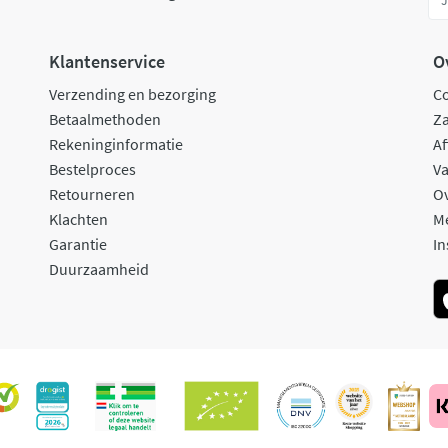
Klantenservice
O
Verzending en bezorging
C
Betaalmethoden
Za
Rekeninginformatie
Af
Bestelproces
Va
Retourneren
O
Klachten
M
Garantie
In
Duurzaamheid