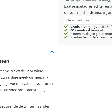
*Adviesprijs van fabrikant
Laat je mailadres achter en
op voorraad is.
Je inschrijv
Gratis
bezorging vanaf 35,- 
CO2 neutraal
bezorgd
Binnen 30 dagen gratis ret
Klanten beoordelen ons me
rmen
ieme traktatie voor wilde
oogwaardige meelwormen, rijk
ig in je voedersysteem voor uren
ijke en voedzame aanvulling.
ls gedurende de wintermaanden