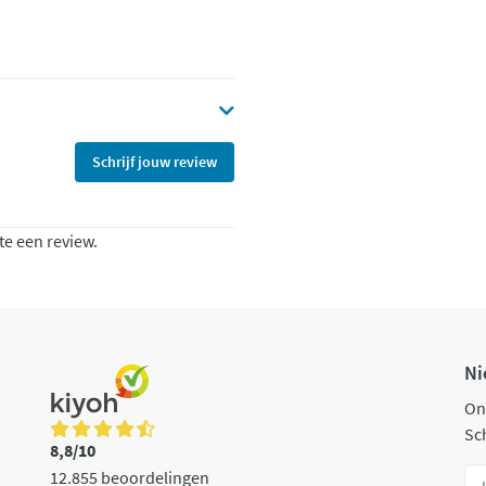
Schrijf jouw review
te een review.
Ni
On
Sch
8,8/10
12.855 beoordelingen