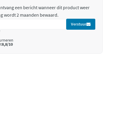
 ontvang een bericht wanneer dit product weer
ing wordt 2 maanden bewaard.
Verstuur
*
ourneren
t
8,8/10