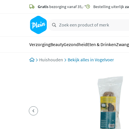
naar
hoofdinhoud
Gratis
bezorging vanaf 35,- *
Bestelling uiterlijk
za
zoeken
Verzorging
Beauty
Gezondheid
Eten & Drinken
Zwang
Huishouden
Vogelvoer