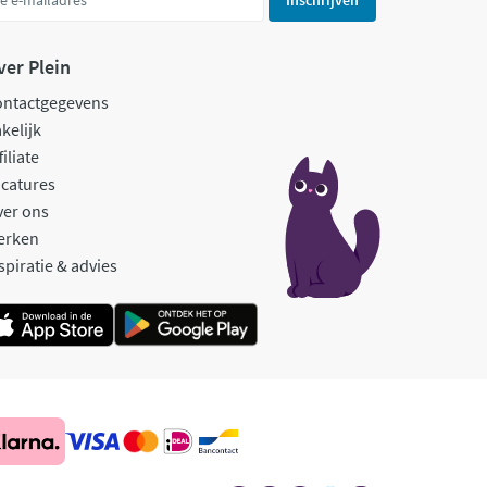
ver Plein
ontactgegevens
kelijk
filiate
catures
ver ons
erken
spiratie & advies