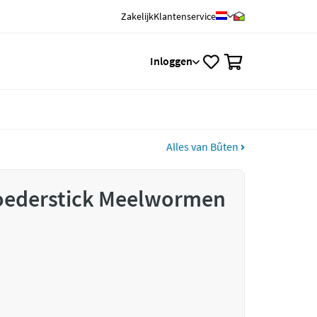
Zakelijk
Klantenservice
0
Inloggen
Alles van Bûten
oederstick Meelwormen