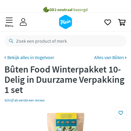
naar
Gratis
bezorging vanaf 35,- *
oofdinhoud
zoeken
Voor
23.59u
besteld,
morgen
in huis *
0
Menu
Gratis
retourneren
8,8/10
Goed
CO2 neutraal
bezorgd
Vogelvoer
Alles van Bûten
Betaal met Klarna
Bûten Food Winterpakket 10-
Delig in Duurzame Verpakking
1 set
Schrijf als eerste een review