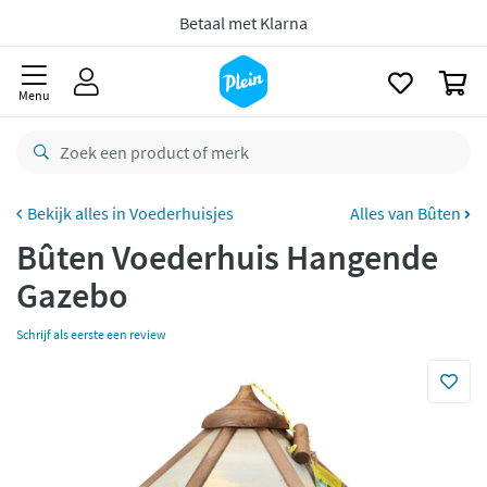
naar
oofdinhoud
zoeken
Gratis
retourneren
0
8,8/10
Goed
Menu
CO2 neutraal
bezorgd
Betaal met Klarna
Voederhuisjes
Alles van Bûten
Bûten Voederhuis Hangende
Gazebo
Schrijf als eerste een review