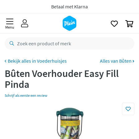
naar
oofdinhoud
zoeken
Gratis
retourneren
0
8,8/10
Goed
Menu
CO2 neutraal
bezorgd
Betaal met Klarna
Voederhuisjes
Alles van Bûten
Bûten Voerhouder Easy Fill
Pinda
Schrijf als eerste een review