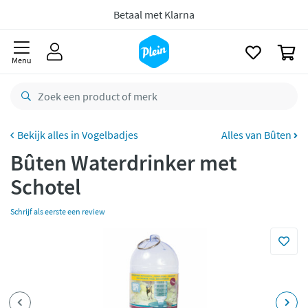
naar
oofdinhoud
zoeken
Gratis
retourneren
0
8,8/10
Goed
Menu
CO2 neutraal
bezorgd
Betaal met Klarna
Vogelbadjes
Alles van Bûten
Bûten Waterdrinker met
Schotel
Schrijf als eerste een review