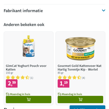
Fabrikant informatie
Anderen bekeken ook
GimCat Yoghurt Pouch voor
Gourmet Gold Kattenvoer Nat
Katten
Hartig Torentje Kip - Wortel
150 gr
85 gr
1
4
2
1
59
19
,
,
Maandag in huis
Maandag in huis