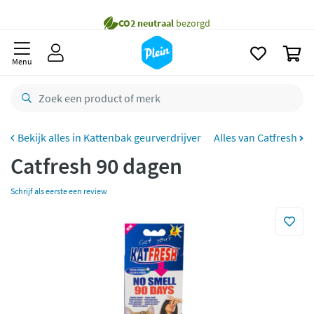
naar
Gratis
bezorging vanaf 35,- *
oofdinhoud
zoeken
Voor
23.59u
besteld,
maandag
in huis *
0
Menu
Gratis
retourneren
8,8/10
Goed
CO2 neutraal
bezorgd
Kattenbak geurverdrijver
Alles van Catfresh
Betaal met Klarna
Catfresh 90 dagen
Schrijf als eerste een review