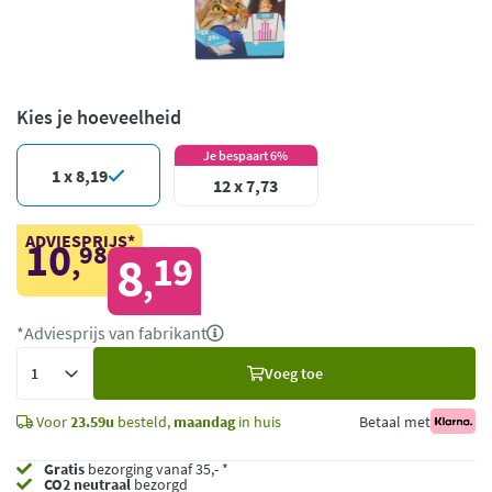
Kies je hoeveelheid
Je bespaart 6%
1 x 8,19
12 x 7,73
ADVIESPRIJS*
10
98
,
8
19
,
*Adviesprijs van fabrikant
Voeg
Voeg toe
toe
Voor
23.59u
besteld,
maandag
in huis
Betaal met
Gratis
bezorging vanaf 35,- *
CO2 neutraal
bezorgd