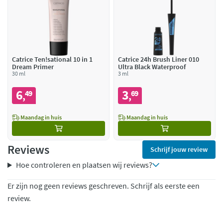
Catrice Ten!sational 10 in 1
Catrice 24h Brush Liner 010
Dream Primer
Ultra Black Waterproof
30 ml
3 ml
6
3
49
69
,
,
Maandag in huis
Maandag in huis
Reviews
Schrijf jouw review
Hoe controleren en plaatsen wij reviews?
Er zijn nog geen reviews geschreven. Schrijf als eerste een
review.