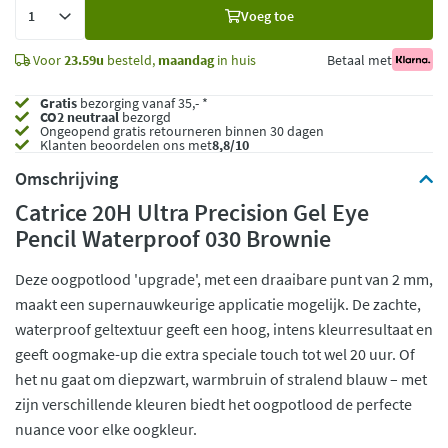
Voeg
Voeg toe
toe
Voor
23.59u
besteld,
maandag
in huis
Betaal met
Gratis
bezorging vanaf 35,- *
CO2 neutraal
bezorgd
Ongeopend
gratis retourneren binnen 30 dagen
Klanten beoordelen ons met
8,8/10
Omschrijving
Catrice 20H Ultra Precision Gel Eye
Pencil Waterproof 030 Brownie
Deze oogpotlood 'upgrade', met een draaibare punt van 2 mm,
maakt een supernauwkeurige applicatie mogelijk. De zachte,
waterproof geltextuur geeft een hoog, intens kleurresultaat en
geeft oogmake-up die extra speciale touch tot wel 20 uur. Of
het nu gaat om diepzwart, warmbruin of stralend blauw – met
zijn verschillende kleuren biedt het oogpotlood de perfecte
nuance voor elke oogkleur.