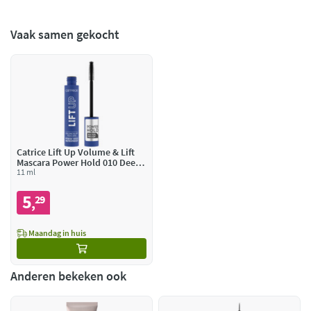
Vaak samen gekocht
Catrice Lift Up Volume & Lift
Mascara Power Hold 010 Deep
Black Waterproof
11 ml
5
29
,
Maandag in huis
Anderen bekeken ook