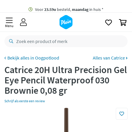
naar
oofdinhoud
Gratis
bezorging vanaf 35,- *
zoeken
0
Voor
23.59u
besteld,
maandag
in huis *
Menu
Gratis
retourneren
8,8/10
Goed
CO2 neutraal
bezorgd
Oogpotlood
Alles van Catrice
Catrice 20H Ultra Precision Gel
Betaal met Klarna
Eye Pencil Waterproof 030
Brownie 0,08 gr
Schrijf als eerste een review