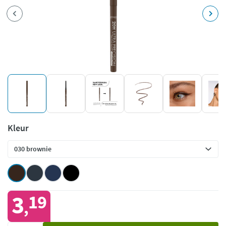
Kleur
3
19
,