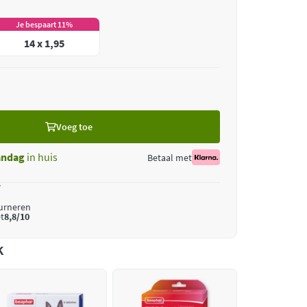
Je bespaart 11%
14 x 1,95
Voeg toe
ndag
in huis
Betaal met
*
ourneren
t
8,8/10
k