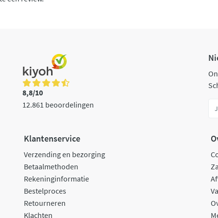
Ni
On
Sch
8,8/10
12.861 beoordelingen
Klantenservice
O
Verzending en bezorging
C
Betaalmethoden
Za
Rekeninginformatie
Af
Bestelproces
Va
Retourneren
O
Klachten
M