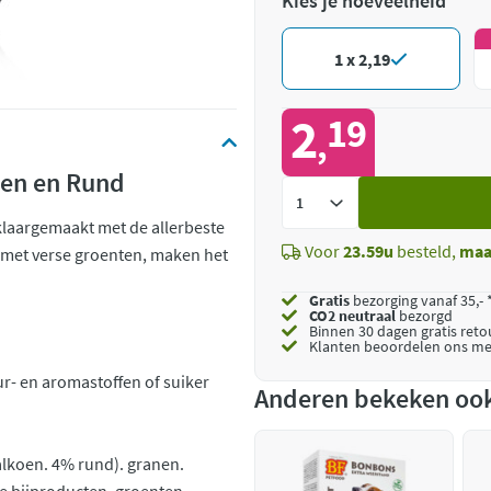
Kies je hoeveelheid
1 x 2,19
2
19
,
koen en Rund
Voeg
toe
 klaargemaakt met de allerbeste
Voor
23.59u
besteld,
maa
e met verse groenten, maken het
Gratis
bezorging vanaf 35,- 
CO2 neutraal
bezorgd
Binnen 30 dagen gratis ret
Klanten beoordelen ons me
- en aromastoffen of suiker
Anderen bekeken oo
alkoen. 4% rund). granen.