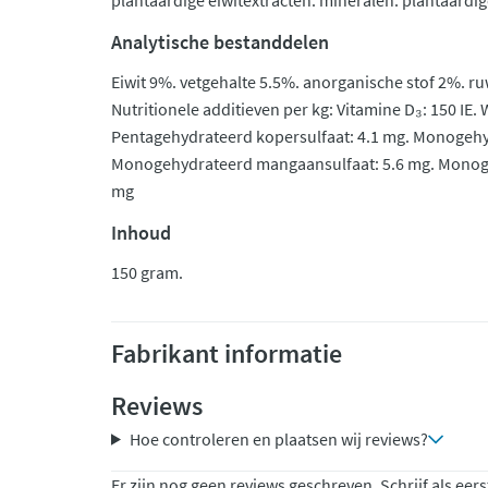
plantaardige eiwitextracten. mineralen. plantaardi
Analytische bestanddelen
Eiwit 9%. vetgehalte 5.5%. anorganische stof 2%. ru
Nutritionele additieven per kg: Vitamine D₃: 150 IE. 
Pentagehydrateerd kopersulfaat: 4.1 mg. Monogehyd
Monogehydrateerd mangaansulfaat: 5.6 mg. Monoge
mg
Inhoud
150 gram.
Fabrikant informatie
Reviews
Hoe controleren en plaatsen wij reviews?
Er zijn nog geen reviews geschreven. Schrijf als eers