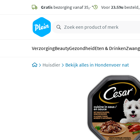
naar
hoofdinhoud
Gratis
bezorging vanaf 35,- *
Voor
23.59u
besteld
zoeken
Verzorging
Beauty
Gezondheid
Eten & Drinken
Zwang
Huisdier
Hondenvoer nat