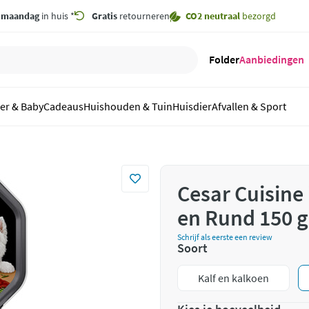
,
maandag
in huis *
Gratis
retourneren
CO2 neutraal
bezorgd
Folder
Aanbiedingen
er & Baby
Cadeaus
Huishouden & Tuin
Huisdier
Afvallen & Sport
Cesar Cuisine
en Rund 150 g
Schrijf als eerste een review
Soort
Kalf en kalkoen