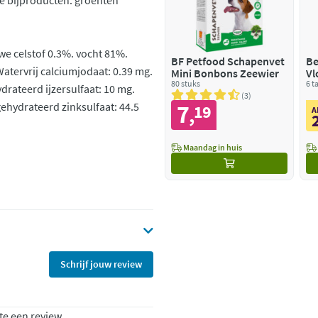
ge bijproducten. groenten
we celstof 0.3%. vocht 81%.
BF Petfood Schapenvet
Be
Watervrij calciumjodaat: 0.39 mg.
Mini Bonbons Zeewier
Vl
80 stuks
11
6 t
rateerd ijzersulfaat: 10 mg.
3
hydrateerd zinksulfaat: 44.5
7
19
,
A
Maandag in huis
Schrijf jouw review
te een review.