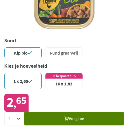
Soort
Kip bio
Rund graanvrij
Kies je hoeveelheid
Je bespaart 31%
1 x 2,65
16 x 1,82
2
65
,
Voeg
Voeg toe
toe