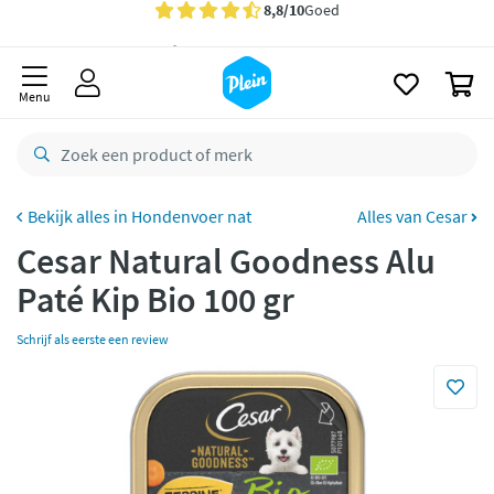
naar
oofdinhoud
Gratis
bezorging vanaf 35,- *
zoeken
0
Bestelling uiterlijk
zaterdag
in huis *
Menu
Gratis
retourneren
8,8/10
Goed
CO2 neutraal
bezorgd
Hondenvoer nat
Alles van Cesar
Cesar Natural Goodness Alu
Betaal met Klarna
Paté Kip Bio 100 gr
Schrijf als eerste een review