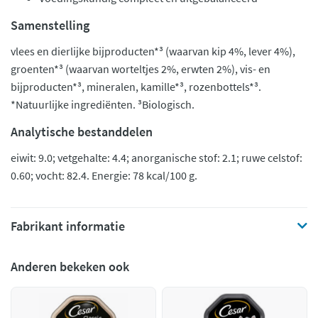
Samenstelling
vlees en dierlijke bijproducten*³ (waarvan kip 4%, lever 4%),
groenten*³ (waarvan worteltjes 2%, erwten 2%), vis- en
bijproducten*³, mineralen, kamille*³, rozenbottels*³.
*Natuurlijke ingrediënten. ³Biologisch.
Analytische bestanddelen
eiwit: 9.0; vetgehalte: 4.4; anorganische stof: 2.1; ruwe celstof:
0.60; vocht: 82.4. Energie: 78 kcal/100 g.
Fabrikant informatie
Anderen bekeken ook