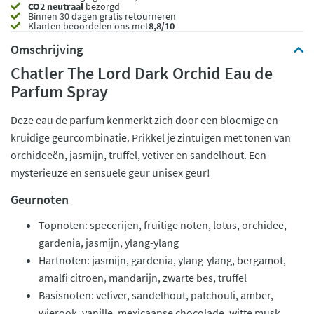
CO2 neutraal
bezorgd
Binnen 30 dagen gratis retourneren
Klanten beoordelen ons met
8,8/10
Omschrijving
Chatler The Lord Dark Orchid Eau de
Parfum Spray
Deze eau de parfum kenmerkt zich door een bloemige en
kruidige geurcombinatie. Prikkel je zintuigen met tonen van
orchideeën, jasmijn, truffel, vetiver en sandelhout. Een
mysterieuze en sensuele geur unisex geur!
Geurnoten
Topnoten: specerijen, fruitige noten, lotus, orchidee,
gardenia, jasmijn, ylang-ylang
Hartnoten: jasmijn, gardenia, ylang-ylang, bergamot,
amalfi citroen, mandarijn, zwarte bes, truffel
Basisnoten: vetiver, sandelhout, patchouli, amber,
wierook, vanille, mexicaanse chocolade, witte musk