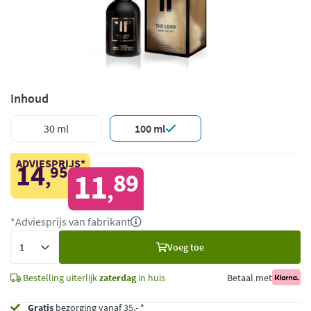
Inhoud
30 ml
100 ml
ADVIESPRIJS*
14
95
,
11
89
,
*Adviesprijs van fabrikant
Voeg
Voeg toe
toe
Bestelling uiterlijk
zaterdag
in huis
Betaal met
Gratis
bezorging vanaf 35,- *