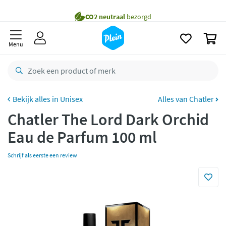
naar
Gratis
bezorging vanaf 35,- *
oofdinhoud
zoeken
Bestelling uiterlijk
zaterdag
in huis *
0
Menu
Gratis
retourneren
8,8/10
Goed
CO2 neutraal
bezorgd
Unisex
Alles van Chatler
Betaal met Klarna
Chatler The Lord Dark Orchid
Eau de Parfum 100 ml
Schrijf als eerste een review